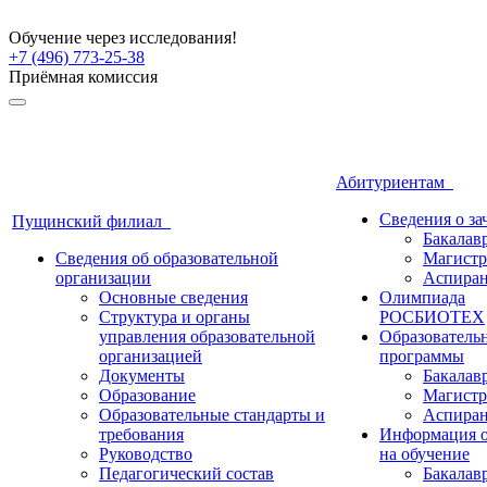
Обучение через исследования!
+7 (496) 773-25-38
Приёмная комиссия
Абитуриентам
Сведения о з
Пущинский филиал
Бакалав
Сведения об образовательной
Магистр
организации
Аспиран
Основные сведения
Олимпиада
Структура и органы
РОСБИОТЕХ
управления образовательной
Образователь
организацией
программы
Документы
Бакалав
Образование
Магистр
Образовательные стандарты и
Аспиран
требования
Информация о
Руководство
на обучение
Педагогический состав
Бакалав