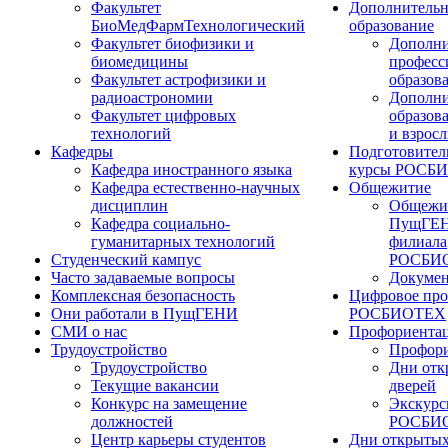
Факультет
Дополнительн
БиоМедФармТехнологический
образование
Факультет биофизики и
Дополни
биомедицины
професс
Факультет астрофизики и
образов
радиоастрономии
Дополни
Факультет цифровых
образов
технологий
и взрос
Кафедры
Подготовител
Кафедра иностранного языка
курсы РОСБ
Кафедра естественно-научных
Общежитие
дисциплин
Общежи
Кафедра социально-
ПущГЕН
гуманитарных технологий
филиала
Студенческий кампус
РОСБИ
Часто задаваемые вопросы
Докуме
Комплексная безопасность
Цифровое про
Они работали в ПущГЕНИ
РОСБИОТЕХ
СМИ о нас
Профориента
Трудоустройство
Профори
Трудоустройство
Дни отк
Текущие вакансии
дверей
Конкурс на замещение
Экскурс
должностей
РОСБИ
Центр карьеры студентов
Дни открытых