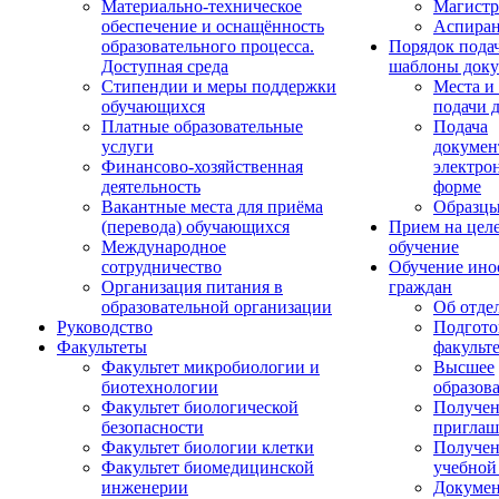
Материально-техническое
Магистр
обеспечение и оснащённость
Аспиран
образовательного процесса.
Порядок пода
Доступная среда
шаблоны доку
Стипендии и меры поддержки
Места и
обучающихся
подачи 
Платные образовательные
Подача
услуги
докумен
Финансово-хозяйственная
электро
деятельность
форме
Вакантные места для приёма
Образцы
(перевода) обучающихся
Прием на цел
Международное
обучение
сотрудничество
Обучение ино
Организация питания в
граждан
образовательной организации
Об отде
Руководство
Подгото
Факультеты
факульт
Факультет микробиологии и
Высшее
биотехнологии
образов
Факультет биологической
Получе
безопасности
приглаш
Факультет биологии клетки
Получе
Факультет биомедицинской
учебной
инженерии
Докуме