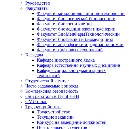
Руководство
Факультеты
Факультет микробиологии и биотехнологии
Факультет биологической безопасности
Факультет биологии клетки
Факультет биомедицинской инженерии
Факультет БиоМедФармТехнологический
Факультет биофизики и биомедицины
Факультет астрофизики и радиоастрономии
Факультет цифровых технологий
Кафедры
Кафедра иностранного языка
Кафедра естественно-научных дисциплин
Кафедра социально-гуманитарных
технологий
Студенческий кампус
Часто задаваемые вопросы
Комплексная безопасность
Они работали в ПущГЕНИ
СМИ о нас
Трудоустройство
Трудоустройство
Текущие вакансии
Конкурс на замещение должностей
Центр карьеры студентов