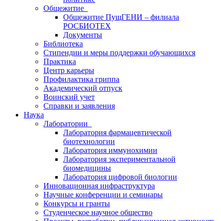
Общежитие
Общежитие ПущГЕНИ – филиала
РОСБИОТЕХ
Документы
Библиотека
Стипендии и меры поддержки обучающихся
Практика
Центр карьеры
Профилактика гриппа
Академический отпуск
Воинский учет
Справки и заявления
Наука
Лаборатории
Лаборатория фармацевтической
биотехнологии
Лаборатория иммунохимии
Лаборатория экспериментальной
биомедицины
Лаборатория цифровой биологии
Инновационная инфраструктура
Научные конференции и семинары
Конкурсы и гранты
Студенческое научное общество