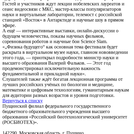
Гостей и участников ждут лекции нобелевских лауреатов и
сеанс видеосвязи с МКС, мастер-классы популяризаторов
науки и виртуальные лаборатории, телемост с российской
станцией «Восток» в Антарктиде и научные шоу в прямом
эфире.
А ещё — интерактивные выставки, онлайн-дискуссии о
будущем человечества, показы научных фильмов,
соревнования роботов и научные бои Science Slam.
«„Физика будущего“ как основная тема фестиваля будет
раскрыта в виртуальном музее науки, главном нововведении
этого года, — приоткрыл подробности министр науки и
высшего образования Валерий Фальков. — Этот год
продемонстрировал исключительную важность
фундаментальной и прикладной науки».
Слушателей также ждёт богатая лекционная программа от
лучших российских учёных по биологии и медицине,
математике и цифровым технологиям, гуманитарным наукам
для аудитории разных возрастов и уровня подготовки.
Вернуться к списку
Пущинский филиал федерального государственного
бюджетного образовательного учреждения высшего
образования «Российский биотехнологический университет
(РОСБИОТЕХ)».
142290, Московская область, г. Пущино