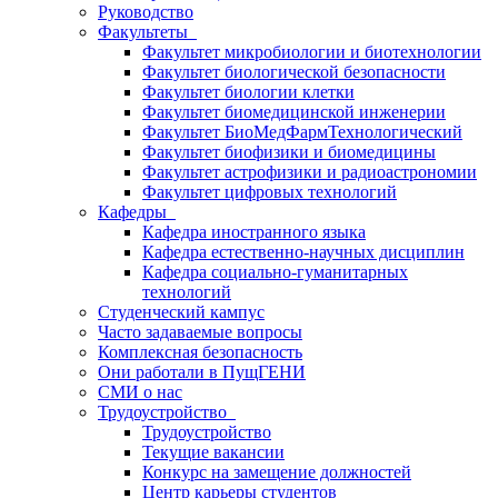
Руководство
Факультеты
Факультет микробиологии и биотехнологии
Факультет биологической безопасности
Факультет биологии клетки
Факультет биомедицинской инженерии
Факультет БиоМедФармТехнологический
Факультет биофизики и биомедицины
Факультет астрофизики и радиоастрономии
Факультет цифровых технологий
Кафедры
Кафедра иностранного языка
Кафедра естественно-научных дисциплин
Кафедра социально-гуманитарных
технологий
Студенческий кампус
Часто задаваемые вопросы
Комплексная безопасность
Они работали в ПущГЕНИ
СМИ о нас
Трудоустройство
Трудоустройство
Текущие вакансии
Конкурс на замещение должностей
Центр карьеры студентов