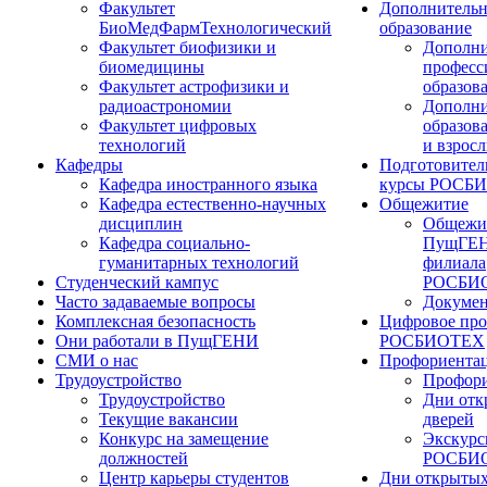
Факультет
Дополнительн
БиоМедФармТехнологический
образование
Факультет биофизики и
Дополни
биомедицины
професс
Факультет астрофизики и
образов
радиоастрономии
Дополни
Факультет цифровых
образов
технологий
и взрос
Кафедры
Подготовител
Кафедра иностранного языка
курсы РОСБ
Кафедра естественно-научных
Общежитие
дисциплин
Общежи
Кафедра социально-
ПущГЕН
гуманитарных технологий
филиала
Студенческий кампус
РОСБИ
Часто задаваемые вопросы
Докуме
Комплексная безопасность
Цифровое про
Они работали в ПущГЕНИ
РОСБИОТЕХ
СМИ о нас
Профориента
Трудоустройство
Профори
Трудоустройство
Дни отк
Текущие вакансии
дверей
Конкурс на замещение
Экскурс
должностей
РОСБИ
Центр карьеры студентов
Дни открытых