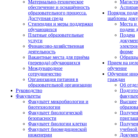
Материально-техническое
Магистр
обеспечение и оснащённость
Аспиран
образовательного процесса.
Порядок пода
Доступная среда
шаблоны доку
Стипендии и меры поддержки
Места и
обучающихся
подачи 
Платные образовательные
Подача
услуги
докумен
Финансово-хозяйственная
электро
деятельность
форме
Вакантные места для приёма
Образцы
(перевода) обучающихся
Прием на цел
Международное
обучение
сотрудничество
Обучение ино
Организация питания в
граждан
образовательной организации
Об отде
Руководство
Подгото
Факультеты
факульт
Факультет микробиологии и
Высшее
биотехнологии
образов
Факультет биологической
Получе
безопасности
приглаш
Факультет биологии клетки
Получе
Факультет биомедицинской
учебной
инженерии
Докуме