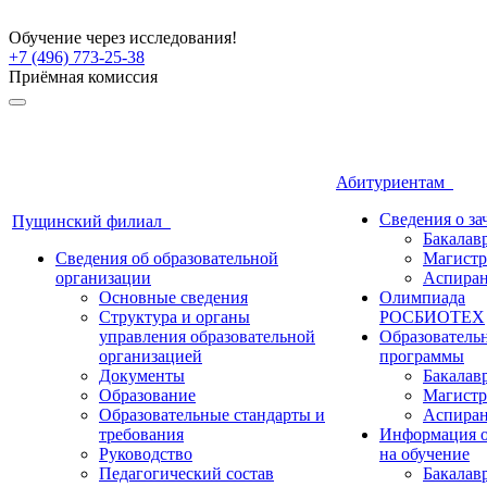
Обучение через исследования!
+7 (496) 773-25-38
Приёмная комиссия
Абитуриентам
Сведения о з
Пущинский филиал
Бакалав
Сведения об образовательной
Магистр
организации
Аспиран
Основные сведения
Олимпиада
Структура и органы
РОСБИОТЕХ
управления образовательной
Образователь
организацией
программы
Документы
Бакалав
Образование
Магистр
Образовательные стандарты и
Аспиран
требования
Информация о
Руководство
на обучение
Педагогический состав
Бакалав