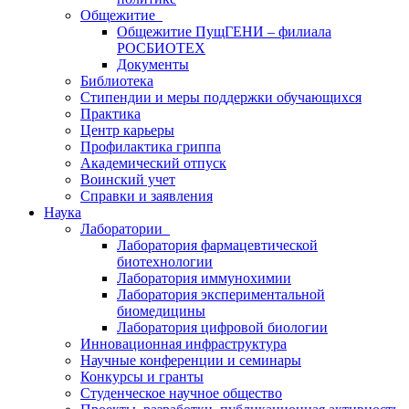
Общежитие
Общежитие ПущГЕНИ – филиала
РОСБИОТЕХ
Документы
Библиотека
Стипендии и меры поддержки обучающихся
Практика
Центр карьеры
Профилактика гриппа
Академический отпуск
Воинский учет
Справки и заявления
Наука
Лаборатории
Лаборатория фармацевтической
биотехнологии
Лаборатория иммунохимии
Лаборатория экспериментальной
биомедицины
Лаборатория цифровой биологии
Инновационная инфраструктура
Научные конференции и семинары
Конкурсы и гранты
Студенческое научное общество