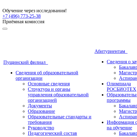
Обучение через исследования!
+7 (496) 773-25-38
Приёмная комиссия
Абитуриентам
Сведения о з
Пущинский филиал
Бакалав
Сведения об образовательной
Магистр
организации
Аспиран
Основные сведения
Олимпиада
Структура и органы
РОСБИОТЕХ
управления образовательной
Образователь
организацией
программы
Документы
Бакалав
Образование
Магистр
Образовательные стандарты и
Аспиран
требования
Информация о
Руководство
на обучение
Педагогический состав
Бакалав