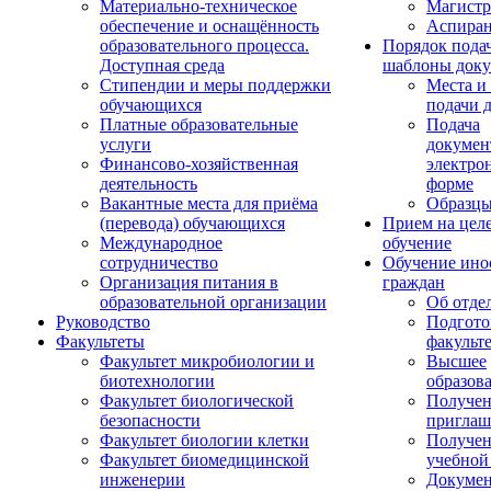
Материально-техническое
Магистр
обеспечение и оснащённость
Аспиран
образовательного процесса.
Порядок пода
Доступная среда
шаблоны доку
Стипендии и меры поддержки
Места и
обучающихся
подачи 
Платные образовательные
Подача
услуги
докумен
Финансово-хозяйственная
электро
деятельность
форме
Вакантные места для приёма
Образцы
(перевода) обучающихся
Прием на цел
Международное
обучение
сотрудничество
Обучение ино
Организация питания в
граждан
образовательной организации
Об отде
Руководство
Подгото
Факультеты
факульт
Факультет микробиологии и
Высшее
биотехнологии
образов
Факультет биологической
Получе
безопасности
приглаш
Факультет биологии клетки
Получе
Факультет биомедицинской
учебной
инженерии
Докуме