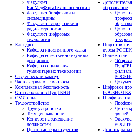
Факультет
Дополнительн
БиоМедФармТехнологический
образование
Факультет биофизики и
Дополни
биомедицины
професс
Факультет астрофизики и
образов
радиоастрономии
Дополни
Факультет цифровых
образов
технологий
и взрос
Кафедры
Подготовител
Кафедра иностранного языка
курсы РОСБ
Кафедра естественно-научных
Общежитие
дисциплин
Общежи
Кафедра социально-
ПущГЕН
гуманитарных технологий
филиала
Студенческий кампус
РОСБИ
Часто задаваемые вопросы
Докуме
Комплексная безопасность
Цифровое про
Они работали в ПущГЕНИ
РОСБИОТЕХ
СМИ о нас
Профориента
Трудоустройство
Профори
Трудоустройство
Дни отк
Текущие вакансии
дверей
Конкурс на замещение
Экскурс
должностей
РОСБИ
Центр карьеры студентов
Дни открытых