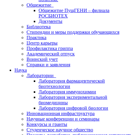
Общежитие
Общежитие ПущГЕНИ – филиала
РОСБИОТЕХ
Документы
Библиотека
Стипендии и меры поддержки обучающихся
Практика
Центр карьеры
Профилактика гриппа
Академический отпуск
Воинский учет
Справки и заявления
Наука
Лаборатории
Лаборатория фармацевтической
биотехнологии
Лаборатория иммунохимии
Лаборатория экспериментальной
биомедицины
Лаборатория цифровой биологии
Инновационная инфраструктура
Научные конференции и семинары
Конкурсы и гранты
Студенческое научное общество