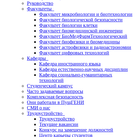
Руководство
Факультеты
Факультет микробиологии и биотехнологии
Факультет биологической безопасности
Факультет биологии клетки
Факультет биомедицинской инженерии
Факультет БиоМедФармТехнологический
Факультет биофизики и биомедицины
Факультет астрофизики и радиоастрономии
Факультет цифровых технологий
Кафедры
Кафедра иностранного языка
Кафедра естественно-научных дисциплин
Кафедра социально-гуманитарных
технологий
Студенческий кампус
Часто задаваемые вопросы
Комплексная безопасность
Они работали в ПущГЕНИ
СМИ о нас
Трудоустройство
Трудоустройство
Текущие вакансии
Конкурс на замещение должностей
Центр карьеры студентов