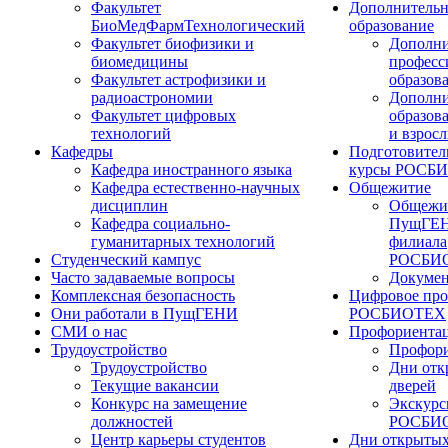
Факультет
Дополнительн
БиоМедФармТехнологический
образование
Факультет биофизики и
Дополни
биомедицины
професс
Факультет астрофизики и
образов
радиоастрономии
Дополни
Факультет цифровых
образов
технологий
и взрос
Кафедры
Подготовител
Кафедра иностранного языка
курсы РОСБ
Кафедра естественно-научных
Общежитие
дисциплин
Общежи
Кафедра социально-
ПущГЕН
гуманитарных технологий
филиала
Студенческий кампус
РОСБИ
Часто задаваемые вопросы
Докуме
Комплексная безопасность
Цифровое про
Они работали в ПущГЕНИ
РОСБИОТЕХ
СМИ о нас
Профориента
Трудоустройство
Профори
Трудоустройство
Дни отк
Текущие вакансии
дверей
Конкурс на замещение
Экскурс
должностей
РОСБИ
Центр карьеры студентов
Дни открытых