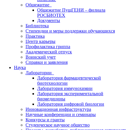
Общежитие
Общежитие ПущГЕНИ – филиала
РОСБИОТЕХ
Документы
Библиотека
Стипендии и меры поддержки обучающихся
Практика
Центр карьеры
Профилактика гриппа
Академический отпуск
Воинский учет
Справки и заявления
Наука
Лаборатории
Лаборатория фармацевтической
биотехнологии
Лаборатория иммунохимии
Лаборатория экспериментальной
биомедицины
Лаборатория цифровой биологии
Инновационная инфраструктура
Научные конференции и семинары
Конкурсы и гранты
Студенческое научное общество