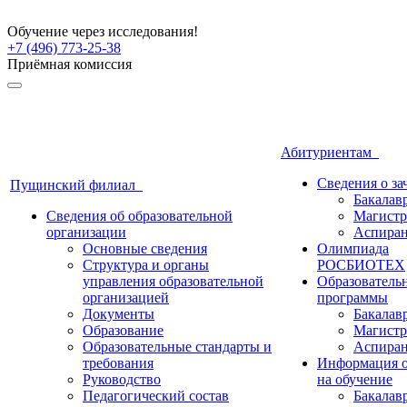
Обучение через исследования!
+7 (496) 773-25-38
Приёмная комиссия
Абитуриентам
Сведения о з
Пущинский филиал
Бакалав
Сведения об образовательной
Магистр
организации
Аспиран
Основные сведения
Олимпиада
Структура и органы
РОСБИОТЕХ
управления образовательной
Образователь
организацией
программы
Документы
Бакалав
Образование
Магистр
Образовательные стандарты и
Аспиран
требования
Информация о
Руководство
на обучение
Педагогический состав
Бакалав