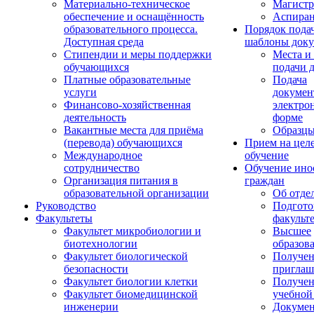
Материально-техническое
Магистр
обеспечение и оснащённость
Аспиран
образовательного процесса.
Порядок пода
Доступная среда
шаблоны доку
Стипендии и меры поддержки
Места и
обучающихся
подачи 
Платные образовательные
Подача
услуги
докумен
Финансово-хозяйственная
электро
деятельность
форме
Вакантные места для приёма
Образцы
(перевода) обучающихся
Прием на цел
Международное
обучение
сотрудничество
Обучение ино
Организация питания в
граждан
образовательной организации
Об отде
Руководство
Подгото
Факультеты
факульт
Факультет микробиологии и
Высшее
биотехнологии
образов
Факультет биологической
Получе
безопасности
приглаш
Факультет биологии клетки
Получе
Факультет биомедицинской
учебной
инженерии
Докуме