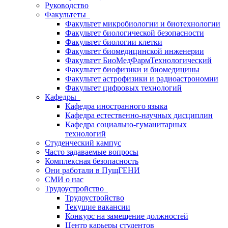
Руководство
Факультеты
Факультет микробиологии и биотехнологии
Факультет биологической безопасности
Факультет биологии клетки
Факультет биомедицинской инженерии
Факультет БиоМедФармТехнологический
Факультет биофизики и биомедицины
Факультет астрофизики и радиоастрономии
Факультет цифровых технологий
Кафедры
Кафедра иностранного языка
Кафедра естественно-научных дисциплин
Кафедра социально-гуманитарных
технологий
Студенческий кампус
Часто задаваемые вопросы
Комплексная безопасность
Они работали в ПущГЕНИ
СМИ о нас
Трудоустройство
Трудоустройство
Текущие вакансии
Конкурс на замещение должностей
Центр карьеры студентов