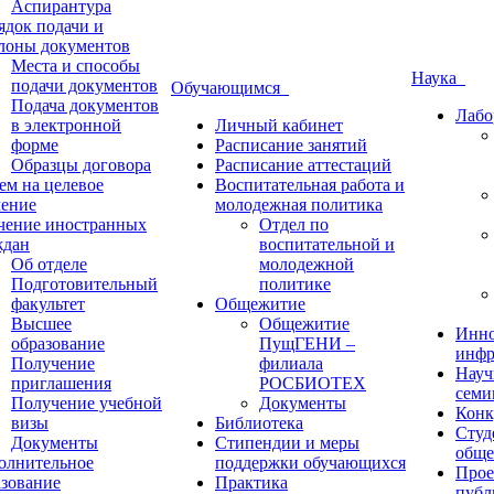
Аспирантура
ядок подачи и
лоны документов
Места и способы
Наука
подачи документов
Обучающимся
Подача документов
Лабо
в электронной
Личный кабинет
форме
Расписание занятий
Образцы договора
Расписание аттестаций
ем на целевое
Воспитательная работа и
чение
молодежная политика
чение иностранных
Отдел по
ждан
воспитательной и
Об отделе
молодежной
Подготовительный
политике
факультет
Общежитие
Высшее
Общежитие
Инно
образование
ПущГЕНИ –
инфр
Получение
филиала
Науч
приглашения
РОСБИОТЕХ
семи
Получение учебной
Документы
Конк
визы
Библиотека
Студ
Документы
Стипендии и меры
обще
олнительное
поддержки обучающихся
Прое
азование
Практика
публ