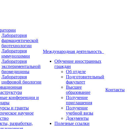
ратории
Лаборатория
фармацевтической
биотехнологии
Лаборатория
Международная деятельность
иммунохимии
Лаборатория
Обучение иностранных
экспериментальной
граждан
биомедицины
Об отделе
Лаборатория
Подготовительный
цифровой биологии
факультет
вационная
Высшее
Контакты
аструктура
образование
ные конференции и
Получение
нары
приглашения
урсы и гранты
Получение
енческое научное
учебной визы
ство
Документы
кты, разработки,
Полезные ссылки
икационная