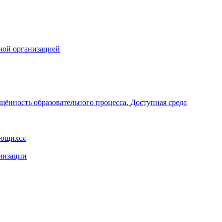
ной организацией
щённость образовательного процесса. Доступная среда
ающихся
анизации