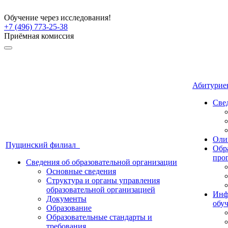
Обучение через исследования!
+7 (496) 773-25-38
Приёмная комиссия
Абитури
Све
Оли
Пущинский филиал
Обр
про
Сведения об образовательной организации
Основные сведения
Структура и органы управления
образовательной организацией
Инф
Документы
обу
Образование
Образовательные стандарты и
требования