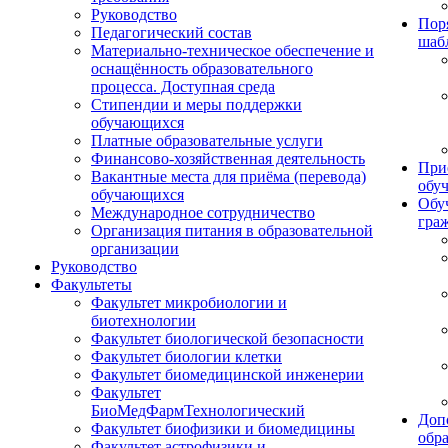
Руководство
Пор
Педагогический состав
шаб
Материально-техническое обеспечение и
оснащённость образовательного
процесса. Доступная среда
Стипендии и меры поддержки
обучающихся
Платные образовательные услуги
Финансово-хозяйственная деятельность
При
Вакантные места для приёма (перевода)
обу
обучающихся
Обу
Международное сотрудничество
гра
Организация питания в образовательной
организации
Руководство
Факультеты
Факультет микробиологии и
биотехнологии
Факультет биологической безопасности
Факультет биологии клетки
Факультет биомедицинской инженерии
Факультет
БиоМедФармТехнологический
Доп
Факультет биофизики и биомедицины
обр
Факультет астрофизики и