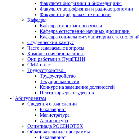
Факультет биофизики и биомедицины
Факультет астрофизики и радиоастрономии
Факультет цифровых технологий
Кафедры
Кафедра иностранного языка
Кафедра естественно-научных дисциплин
Кафедра социально-гуманитарных технологи
Студенческий кампус
Часто задаваемые вопросы
Комплексная безопасность
Они работали в ПущГЕНИ
СМИ о нас
Трудоустройство
Трудоустройство
Текущие вакансии
Конкурс на замещение должностей
Центр карьеры студентов
Абитуриентам
Сведения о зачислении
Бакалавриат
Магистратура
Аспирантура
Олимпиада РОСБИОТЕХ
Образовательные программы
Бакалавриат