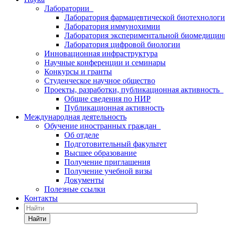
Лаборатории
Лаборатория фармацевтической биотехнолог
Лаборатория иммунохимии
Лаборатория экспериментальной биомедици
Лаборатория цифровой биологии
Инновационная инфраструктура
Научные конференции и семинары
Конкурсы и гранты
Студенческое научное общество
Проекты, разработки, публикационная активность
Общие сведения по НИР
Публикационная активность
Международная деятельность
Обучение иностранных граждан
Об отделе
Подготовительный факультет
Высшее образование
Получение приглашения
Получение учебной визы
Документы
Полезные ссылки
Контакты
Найти