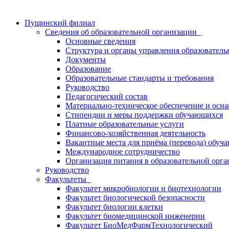
Пущинский филиал
Сведения об образовательной организации
Основные сведения
Структура и органы управления образователь
Документы
Образование
Образовательные стандарты и требования
Руководство
Педагогический состав
Материально-техническое обеспечение и осна
Стипендии и меры поддержки обучающихся
Платные образовательные услуги
Финансово-хозяйственная деятельность
Вакантные места для приёма (перевода) обуч
Международное сотрудничество
Организация питания в образовательной орг
Руководство
Факультеты
Факультет микробиологии и биотехнологии
Факультет биологической безопасности
Факультет биологии клетки
Факультет биомедицинской инженерии
Факультет БиоМедФармТехнологический