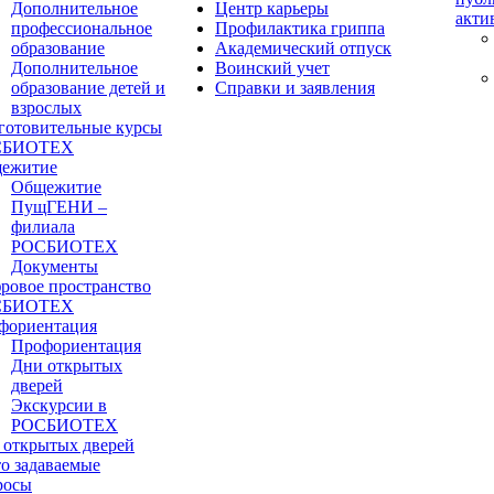
Дополнительное
Центр карьеры
акти
профессиональное
Профилактика гриппа
образование
Академический отпуск
Дополнительное
Воинский учет
образование детей и
Справки и заявления
взрослых
готовительные курсы
СБИОТЕХ
ежитие
Общежитие
ПущГЕНИ –
филиала
РОСБИОТЕХ
Документы
ровое пространство
СБИОТЕХ
фориентация
Профориентация
Дни открытых
дверей
Экскурсии в
РОСБИОТЕХ
 открытых дверей
то задаваемые
росы