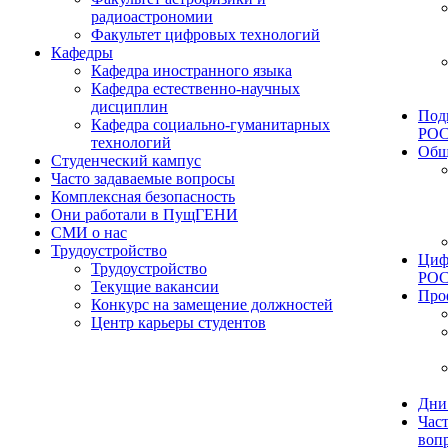
радиоастрономии
Факультет цифровых технологий
Кафедры
Кафедра иностранного языка
Кафедра естественно-научных
дисциплин
Под
Кафедра социально-гуманитарных
РО
технологий
Общ
Студенческий кампус
Часто задаваемые вопросы
Комплексная безопасность
Они работали в ПущГЕНИ
СМИ о нас
Трудоустройство
Циф
Трудоустройство
РО
Текущие вакансии
Про
Конкурс на замещение должностей
Центр карьеры студентов
Дни
Час
воп