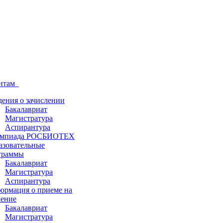
ентам
дения о зачислении
Бакалавриат
Магистратура
Аспирантура
мпиада РОСБИОТЕХ
азовательные
граммы
Бакалавриат
Магистратура
Аспирантура
ормация о приеме на
чение
Бакалавриат
Магистратура