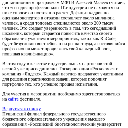
дистанционным програм
мам МФТИ Алексей Малеев считает,
что «сегодня профессионалы IT-индустрии не находятся на
пике спроса: он постоянно растет. Дефицит кадров по
оценкам экспертов в отрасли составляет около миллиона
человек, а среди
топовых
специалистов около 200 тысяч
человек
. Это создает уверенность в том, что сегодняшний
школьник, который старается повысить качество своего
образования участием в мероприятиях, таких как
RuCode
,
будет безусловно востребован на рынке труда, а состоявшийся
профессионал может продолжать свой карь
ерный рост,
повышая квалификацию».
В этом году в качестве индустриальных партнеров этой
весной уже присоединились
Госкорпорация
«
Роскосмос
» и
компания «Яндекс». Каждый партнер предлагает участникам
для решения практические задачи, которые пополнят
портфоли
о тех, кто успешно прошел испытания.
Для участия в мероприятии необходимо зарегистрироваться
на
сайте
фестиваля.
Вернуться к списку
Пущинский филиал федерального государственного
бюджетного образовательного учреждения высшего
образования «Российский биотехнологический университет