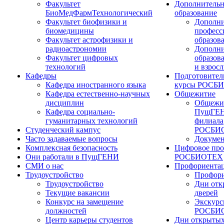
Факультет
Дополнительн
БиоМедФармТехнологический
образование
Факультет биофизики и
Дополни
биомедицины
професс
Факультет астрофизики и
образов
радиоастрономии
Дополни
Факультет цифровых
образов
технологий
и взрос
Кафедры
Подготовител
Кафедра иностранного языка
курсы РОСБ
Кафедра естественно-научных
Общежитие
дисциплин
Общежи
Кафедра социально-
ПущГЕН
гуманитарных технологий
филиала
Студенческий кампус
РОСБИ
Часто задаваемые вопросы
Докуме
Комплексная безопасность
Цифровое про
Они работали в ПущГЕНИ
РОСБИОТЕХ
СМИ о нас
Профориента
Трудоустройство
Профори
Трудоустройство
Дни отк
Текущие вакансии
дверей
Конкурс на замещение
Экскурс
должностей
РОСБИ
Центр карьеры студентов
Дни открытых