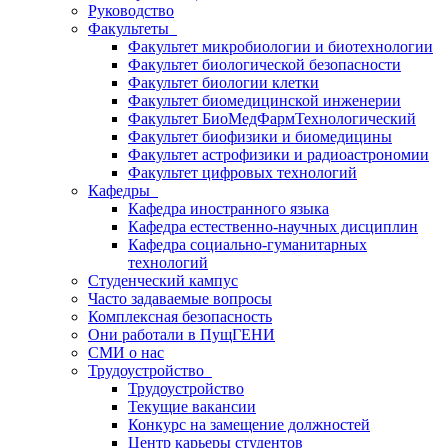
Руководство
Факультеты
Факультет микробиологии и биотехнологии
Факультет биологической безопасности
Факультет биологии клетки
Факультет биомедицинской инженерии
Факультет БиоМедФармТехнологический
Факультет биофизики и биомедицины
Факультет астрофизики и радиоастрономии
Факультет цифровых технологий
Кафедры
Кафедра иностранного языка
Кафедра естественно-научных дисциплин
Кафедра социально-гуманитарных
технологий
Студенческий кампус
Часто задаваемые вопросы
Комплексная безопасность
Они работали в ПущГЕНИ
СМИ о нас
Трудоустройство
Трудоустройство
Текущие вакансии
Конкурс на замещение должностей
Центр карьеры студентов