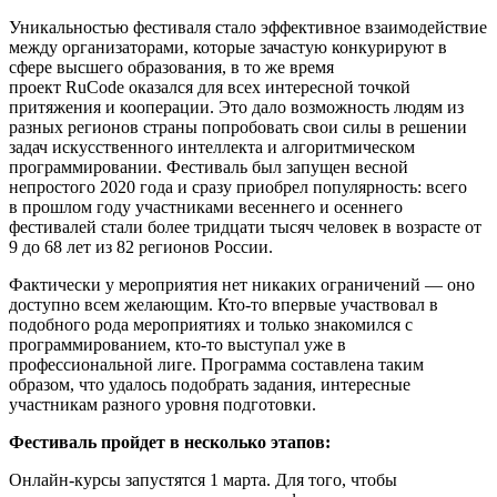
Уникальностью фестиваля стало эффективное взаимодействие
между орга
низаторами, которые зачастую конкурируют в
сфере высшего образования, в то же время
проект
RuCode
оказался для всех интересной точкой
притяжения и кооперации. Это дало возможность людям из
разных регионов страны попробовать свои силы в решении
задач искусс
твенного интеллекта и алгоритмическом
программировании. Фестиваль был запущен весной
непростого 2020 года и сразу приобрел популярность: всего
в
прошлом году участниками весеннего и осеннего
фестивалей стали более тридцати тысяч человек в возрасте от
9 до
68 лет из 82 регионов России.
Фактически у мероприятия нет никаких ограничений — оно
доступно всем желающим. Кто-то впервые участвовал в
подобного рода мероприятиях и только знакомился с
программированием, кто-то выступал уже в
профессиональной лиге. Прог
рамма составлена таким
образом, что удалось подобрать задания, интересные
участникам разного уровня подготовки.
Фестиваль пройдет в несколько этапов:
Онлайн-курсы з
апустятся 1 марта. Для того, чтобы