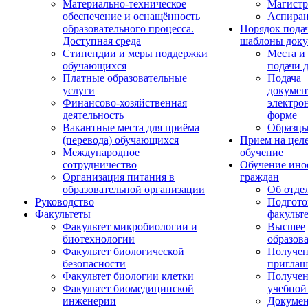
Материально-техническое
Магистр
обеспечение и оснащённость
Аспиран
образовательного процесса.
Порядок пода
Доступная среда
шаблоны доку
Стипендии и меры поддержки
Места и
обучающихся
подачи 
Платные образовательные
Подача
услуги
докумен
Финансово-хозяйственная
электро
деятельность
форме
Вакантные места для приёма
Образцы
(перевода) обучающихся
Прием на цел
Международное
обучение
сотрудничество
Обучение ино
Организация питания в
граждан
образовательной организации
Об отде
Руководство
Подгото
Факультеты
факульт
Факультет микробиологии и
Высшее
биотехнологии
образов
Факультет биологической
Получе
безопасности
приглаш
Факультет биологии клетки
Получе
Факультет биомедицинской
учебной
инженерии
Докуме