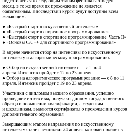
подготовиться к следующим этапам фестиваля отведен
месяц,
в то же время их прохождение не является
обязательным. Впоследствии курсы будут доступны всем
желающим.
●
«Быстрый старт в искусственный интеллект»
●
«Быстрый старт в спортивное программирование»
●
«Быстрый старт в спортивное программирование. Часть II»
●
«Основы
C/C++ для спортивного программирования»
В апреле начнется
отбор на интенсивы
по искусственному
интеллекту и алгоритмическому программированию.
●
Отбор на искусственный интеллект — с 1 по 4
апреля.
Интенсив
пройдет с 12 по 23 апреля.
●
Отбор на алгоритмическое
программирование — с 8 по 11
апреля.
Интенсив
пройдет с 19 по 23 апреля.
Участники с дипломом высшего образования, успешно
прошедшие
интенсивы,
получают
диплом государственного
образца о повышении квалификации, а студентам
и
школьникам, выдаются сертифика
ты о прохождении курсов
дополнительного образования.
Завершающим
этапом
направления по искусственному
интеллекту станет чемпионат 24 апреля, который пройдет в