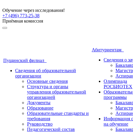
Обучение через исследования!
+7 (496) 773-25-38
Приёмная комиссия
Абитуриентам
Сведения о з
Пущинский филиал
Бакалав
Сведения об образовательной
Магистр
организации
Аспиран
Основные сведения
Олимпиада
Структура и органы
РОСБИОТЕХ
управления образовательной
Образователь
организацией
программы
Документы
Бакалав
Образование
Магистр
Образовательные стандарты и
Аспиран
требования
Информация о
Руководство
на обучение
Педагогический состав
Бакалав