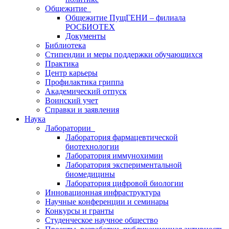
Общежитие
Общежитие ПущГЕНИ – филиала
РОСБИОТЕХ
Документы
Библиотека
Стипендии и меры поддержки обучающихся
Практика
Центр карьеры
Профилактика гриппа
Академический отпуск
Воинский учет
Справки и заявления
Наука
Лаборатории
Лаборатория фармацевтической
биотехнологии
Лаборатория иммунохимии
Лаборатория экспериментальной
биомедицины
Лаборатория цифровой биологии
Инновационная инфраструктура
Научные конференции и семинары
Конкурсы и гранты
Студенческое научное общество