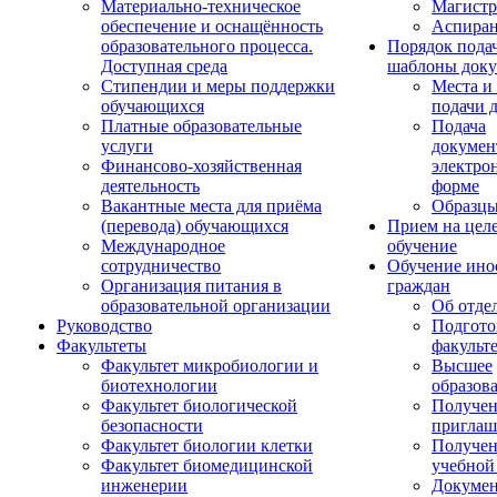
Материально-техническое
Магистр
обеспечение и оснащённость
Аспиран
образовательного процесса.
Порядок пода
Доступная среда
шаблоны доку
Стипендии и меры поддержки
Места и
обучающихся
подачи 
Платные образовательные
Подача
услуги
докумен
Финансово-хозяйственная
электро
деятельность
форме
Вакантные места для приёма
Образцы
(перевода) обучающихся
Прием на цел
Международное
обучение
сотрудничество
Обучение ино
Организация питания в
граждан
образовательной организации
Об отде
Руководство
Подгото
Факультеты
факульт
Факультет микробиологии и
Высшее
биотехнологии
образов
Факультет биологической
Получе
безопасности
приглаш
Факультет биологии клетки
Получе
Факультет биомедицинской
учебной
инженерии
Докуме