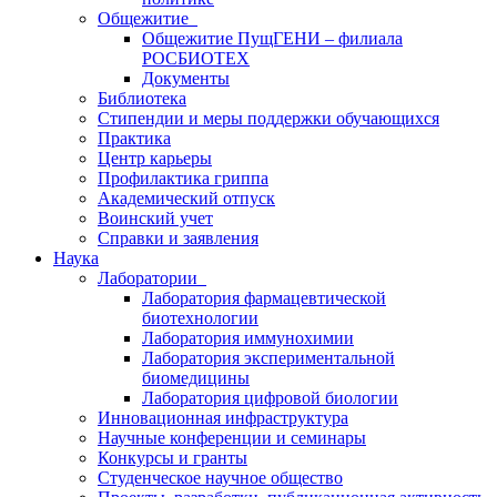
Общежитие
Общежитие ПущГЕНИ – филиала
РОСБИОТЕХ
Документы
Библиотека
Стипендии и меры поддержки обучающихся
Практика
Центр карьеры
Профилактика гриппа
Академический отпуск
Воинский учет
Справки и заявления
Наука
Лаборатории
Лаборатория фармацевтической
биотехнологии
Лаборатория иммунохимии
Лаборатория экспериментальной
биомедицины
Лаборатория цифровой биологии
Инновационная инфраструктура
Научные конференции и семинары
Конкурсы и гранты
Студенческое научное общество