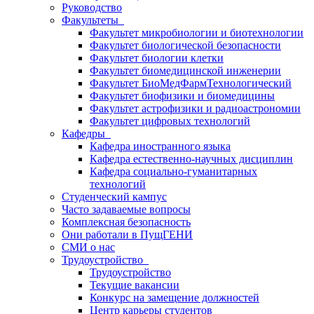
Руководство
Факультеты
Факультет микробиологии и биотехнологии
Факультет биологической безопасности
Факультет биологии клетки
Факультет биомедицинской инженерии
Факультет БиоМедФармТехнологический
Факультет биофизики и биомедицины
Факультет астрофизики и радиоастрономии
Факультет цифровых технологий
Кафедры
Кафедра иностранного языка
Кафедра естественно-научных дисциплин
Кафедра социально-гуманитарных
технологий
Студенческий кампус
Часто задаваемые вопросы
Комплексная безопасность
Они работали в ПущГЕНИ
СМИ о нас
Трудоустройство
Трудоустройство
Текущие вакансии
Конкурс на замещение должностей
Центр карьеры студентов