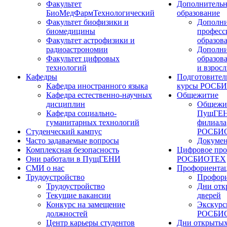
Факультет
Дополнительн
БиоМедФармТехнологический
образование
Факультет биофизики и
Дополни
биомедицины
професс
Факультет астрофизики и
образов
радиоастрономии
Дополни
Факультет цифровых
образов
технологий
и взрос
Кафедры
Подготовител
Кафедра иностранного языка
курсы РОСБ
Кафедра естественно-научных
Общежитие
дисциплин
Общежи
Кафедра социально-
ПущГЕН
гуманитарных технологий
филиала
Студенческий кампус
РОСБИ
Часто задаваемые вопросы
Докуме
Комплексная безопасность
Цифровое про
Они работали в ПущГЕНИ
РОСБИОТЕХ
СМИ о нас
Профориента
Трудоустройство
Профори
Трудоустройство
Дни отк
Текущие вакансии
дверей
Конкурс на замещение
Экскурс
должностей
РОСБИ
Центр карьеры студентов
Дни открытых