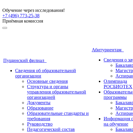
Обучение через исследования!
+7 (496) 773-25-38
Приёмная комиссия
Абитуриентам
Сведения о з
Пущинский филиал
Бакалав
Сведения об образовательной
Магистр
организации
Аспиран
Основные сведения
Олимпиада
Структура и органы
РОСБИОТЕХ
управления образовательной
Образователь
организацией
программы
Документы
Бакалав
Образование
Магистр
Образовательные стандарты и
Аспиран
требования
Информация о
Руководство
на обучение
Педагогический состав
Бакалав