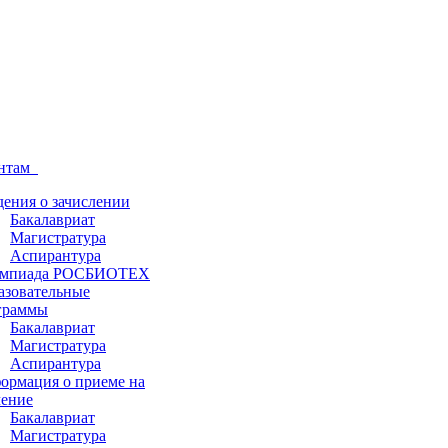
ентам
дения о зачислении
Бакалавриат
Магистратура
Аспирантура
мпиада РОСБИОТЕХ
азовательные
граммы
Бакалавриат
Магистратура
Аспирантура
ормация о приеме на
чение
Бакалавриат
Магистратура