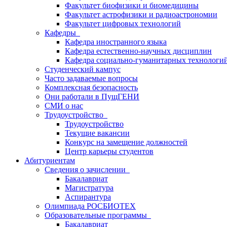
Факультет биофизики и биомедицины
Факультет астрофизики и радиоастрономии
Факультет цифровых технологий
Кафедры
Кафедра иностранного языка
Кафедра естественно-научных дисциплин
Кафедра социально-гуманитарных технологи
Студенческий кампус
Часто задаваемые вопросы
Комплексная безопасность
Они работали в ПущГЕНИ
СМИ о нас
Трудоустройство
Трудоустройство
Текущие вакансии
Конкурс на замещение должностей
Центр карьеры студентов
Абитуриентам
Сведения о зачислении
Бакалавриат
Магистратура
Аспирантура
Олимпиада РОСБИОТЕХ
Образовательные программы
Бакалавриат