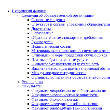
Пущинский филиал
Сведения об образовательной организации
Основные сведения
Структура и органы управления образователь
Документы
Образование
Образовательные стандарты и требования
Руководство
Педагогический состав
Материально-техническое обеспечение и осна
Стипендии и меры поддержки обучающихся
Платные образовательные услуги
Финансово-хозяйственная деятельность
Вакантные места для приёма (перевода) обуч
Международное сотрудничество
Организация питания в образовательной орг
Руководство
Факультеты
Факультет микробиологии и биотехнологии
Факультет биологической безопасности
Факультет биологии клетки
Факультет биомедицинской инженерии
Факультет БиоМедФармТехнологический