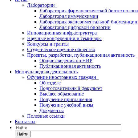
Лаборатории
Лаборатория фармацевтической биотехнолог
Лаборатория иммунохимии
Лаборатория экспериментальной биомедици
Лаборатория цифровой биологии
Инновационная инфраструктура
Научные конференции и семинары
Конкурсы и гранты
Студенческое научное общество
Проекты, разработки, публикационная активность
Общие сведения по НИР
Публикационная активность
Международная деятельность
Обучение иностранных граждан
Об отделе
Подготовительный факультет
Высшее образование
Получение приглашения
Получение учебной визы
Документы
Полезные ссылки
Контакты
Найти