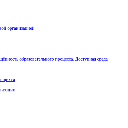
ной организацией
щённость образовательного процесса. Доступная среда
ающихся
анизации