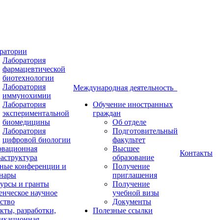
ратории
Лаборатория
фармацевтической
биотехнологии
Лаборатория
Международная деятельность
иммунохимии
Лаборатория
Обучение иностранных
экспериментальной
граждан
биомедицины
Об отделе
Лаборатория
Подготовительный
цифровой биологии
факультет
вационная
Высшее
Контакты
аструктура
образование
ные конференции и
Получение
нары
приглашения
урсы и гранты
Получение
енческое научное
учебной визы
ство
Документы
кты, разработки,
Полезные ссылки
икационная