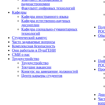
радиоастрономии
Факультет цифровых технологий
Кафедры
Кафедра иностранного языка
Кафедра естественно-научных
дисциплин
Под
Кафедра социально-гуманитарных
РО
технологий
Общ
Студенческий кампус
Часто задаваемые вопросы
Комплексная безопасность
Они работали в ПущГЕНИ
СМИ о нас
Трудоустройство
Циф
Трудоустройство
РО
Текущие вакансии
Про
Конкурс на замещение должностей
Центр карьеры студентов
Дни
Час
воп