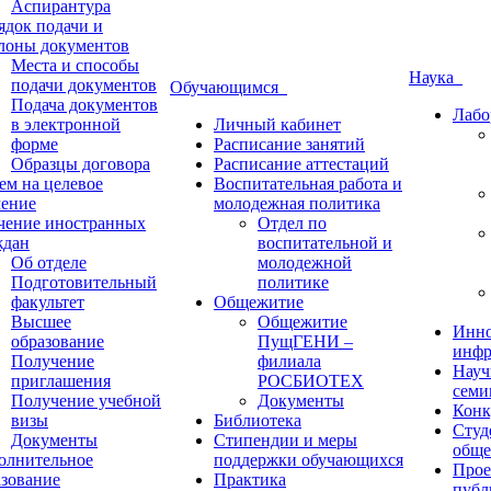
Аспирантура
ядок подачи и
лоны документов
Места и способы
Наука
подачи документов
Обучающимся
Подача документов
Лабо
в электронной
Личный кабинет
форме
Расписание занятий
Образцы договора
Расписание аттестаций
ем на целевое
Воспитательная работа и
чение
молодежная политика
чение иностранных
Отдел по
ждан
воспитательной и
Об отделе
молодежной
Подготовительный
политике
факультет
Общежитие
Высшее
Общежитие
Инно
образование
ПущГЕНИ –
инфр
Получение
филиала
Науч
приглашения
РОСБИОТЕХ
семи
Получение учебной
Документы
Конк
визы
Библиотека
Студ
Документы
Стипендии и меры
обще
олнительное
поддержки обучающихся
Прое
азование
Практика
публ