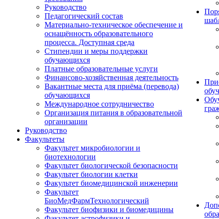
Руководство
Пор
Педагогический состав
шаб
Материально-техническое обеспечение и
оснащённость образовательного
процесса. Доступная среда
Стипендии и меры поддержки
обучающихся
Платные образовательные услуги
Финансово-хозяйственная деятельность
При
Вакантные места для приёма (перевода)
обу
обучающихся
Обу
Международное сотрудничество
гра
Организация питания в образовательной
организации
Руководство
Факультеты
Факультет микробиологии и
биотехнологии
Факультет биологической безопасности
Факультет биологии клетки
Факультет биомедицинской инженерии
Факультет
БиоМедФармТехнологический
Доп
Факультет биофизики и биомедицины
обр
Факультет астрофизики и