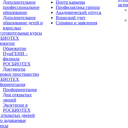
Дополнительное
Центр карьеры
акти
профессиональное
Профилактика гриппа
образование
Академический отпуск
Дополнительное
Воинский учет
образование детей и
Справки и заявления
взрослых
готовительные курсы
СБИОТЕХ
ежитие
Общежитие
ПущГЕНИ –
филиала
РОСБИОТЕХ
Документы
ровое пространство
СБИОТЕХ
фориентация
Профориентация
Дни открытых
дверей
Экскурсии в
РОСБИОТЕХ
 открытых дверей
то задаваемые
росы