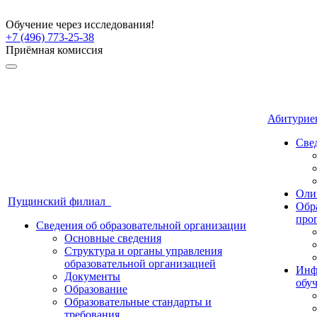
Обучение через исследования!
+7 (496) 773-25-38
Приёмная комиссия
Абитури
Све
Оли
Пущинский филиал
Обр
про
Сведения об образовательной организации
Основные сведения
Структура и органы управления
образовательной организацией
Инф
Документы
обу
Образование
Образовательные стандарты и
требования