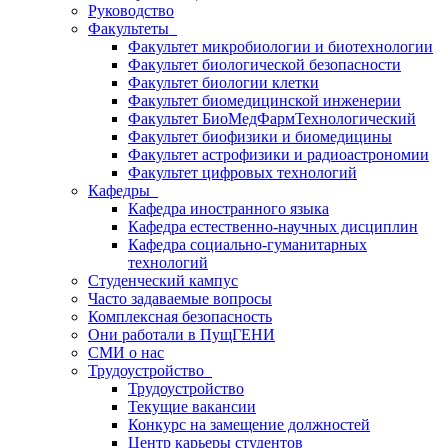
Руководство
Факультеты
Факультет микробиологии и биотехнологии
Факультет биологической безопасности
Факультет биологии клетки
Факультет биомедицинской инженерии
Факультет БиоМедФармТехнологический
Факультет биофизики и биомедицины
Факультет астрофизики и радиоастрономии
Факультет цифровых технологий
Кафедры
Кафедра иностранного языка
Кафедра естественно-научных дисциплин
Кафедра социально-гуманитарных
технологий
Студенческий кампус
Часто задаваемые вопросы
Комплексная безопасность
Они работали в ПущГЕНИ
СМИ о нас
Трудоустройство
Трудоустройство
Текущие вакансии
Конкурс на замещение должностей
Центр карьеры студентов