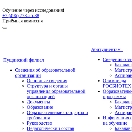
Обучение через исследования!
+7 (496) 773-25-38
Приёмная комиссия
Абитуриентам
Сведения о з
Пущинский филиал
Бакалав
Сведения об образовательной
Магистр
организации
Аспиран
Основные сведения
Олимпиада
Структура и органы
РОСБИОТЕХ
управления образовательной
Образователь
организацией
программы
Документы
Бакалав
Образование
Магистр
Образовательные стандарты и
Аспиран
требования
Информация о
Руководство
на обучение
Педагогический состав
Бакалав