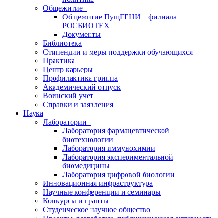
Общежитие
Общежитие ПущГЕНИ – филиала
РОСБИОТЕХ
Документы
Библиотека
Стипендии и меры поддержки обучающихся
Практика
Центр карьеры
Профилактика гриппа
Академический отпуск
Воинский учет
Справки и заявления
Наука
Лаборатории
Лаборатория фармацевтической
биотехнологии
Лаборатория иммунохимии
Лаборатория экспериментальной
биомедицины
Лаборатория цифровой биологии
Инновационная инфраструктура
Научные конференции и семинары
Конкурсы и гранты
Студенческое научное общество