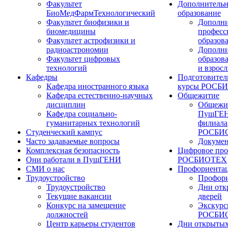
Факультет
Дополнительн
БиоМедФармТехнологический
образование
Факультет биофизики и
Дополни
биомедицины
професс
Факультет астрофизики и
образов
радиоастрономии
Дополни
Факультет цифровых
образов
технологий
и взрос
Кафедры
Подготовител
Кафедра иностранного языка
курсы РОСБ
Кафедра естественно-научных
Общежитие
дисциплин
Общежи
Кафедра социально-
ПущГЕН
гуманитарных технологий
филиала
Студенческий кампус
РОСБИ
Часто задаваемые вопросы
Докуме
Комплексная безопасность
Цифровое про
Они работали в ПущГЕНИ
РОСБИОТЕХ
СМИ о нас
Профориента
Трудоустройство
Профори
Трудоустройство
Дни отк
Текущие вакансии
дверей
Конкурс на замещение
Экскурс
должностей
РОСБИ
Центр карьеры студентов
Дни открытых