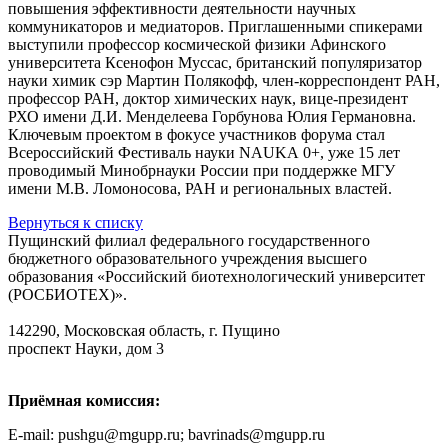
повышения эффективности деятельности научных
коммуникаторов и медиаторов. Приглашенными спикерами
выступили профессор космической физики Афинского
университета Ксенофон Муссас, британский популяризатор
науки химик сэр Мартин Полякофф, член-корреспондент РАН,
профессор РАН, доктор химических наук, вице-президент
РХО имени Д.И. Менделеева Горбунова Юлия Германовна.
Ключевым проектом в фокусе участников форума стал
Всероссийский Фестиваль науки NAUKA 0+, уже 15 лет
проводимый Минобрнауки России при поддержке МГУ
имени М.В. Ломоносова, РАН и региональных властей.
Вернуться к списку
Пущинский филиал федерального государственного
бюджетного образовательного учреждения высшего
образования «Российский биотехнологический университет
(РОСБИОТЕХ)».
142290, Московская область, г. Пущино
проспект Науки, дом 3
Приёмная комиссия:
E-mail: pushgu@mgupp.ru; bavrinads@mgupp.ru