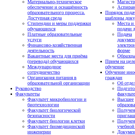
Материально-техническое
Магистр
обеспечение и оснащённость
Аспиран
образовательного процесса.
Порядок пода
Доступная среда
шаблоны доку
Стипендии и меры поддержки
Места и
обучающихся
подачи 
Платные образовательные
Подача
услуги
докумен
Финансово-хозяйственная
электро
деятельность
форме
Вакантные места для приёма
Образцы
(перевода) обучающихся
Прием на цел
Международное
обучение
сотрудничество
Обучение ино
Организация питания в
граждан
образовательной организации
Об отде
Руководство
Подгото
Факультеты
факульт
Факультет микробиологии и
Высшее
биотехнологии
образов
Факультет биологической
Получе
безопасности
приглаш
Факультет биологии клетки
Получе
Факультет биомедицинской
учебной
инженерии
Докуме