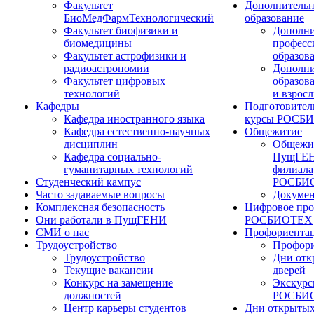
Факультет
Дополнительн
БиоМедФармТехнологический
образование
Факультет биофизики и
Дополни
биомедицины
професс
Факультет астрофизики и
образов
радиоастрономии
Дополни
Факультет цифровых
образов
технологий
и взрос
Кафедры
Подготовител
Кафедра иностранного языка
курсы РОСБ
Кафедра естественно-научных
Общежитие
дисциплин
Общежи
Кафедра социально-
ПущГЕН
гуманитарных технологий
филиала
Студенческий кампус
РОСБИ
Часто задаваемые вопросы
Докуме
Комплексная безопасность
Цифровое про
Они работали в ПущГЕНИ
РОСБИОТЕХ
СМИ о нас
Профориента
Трудоустройство
Профори
Трудоустройство
Дни отк
Текущие вакансии
дверей
Конкурс на замещение
Экскурс
должностей
РОСБИ
Центр карьеры студентов
Дни открытых