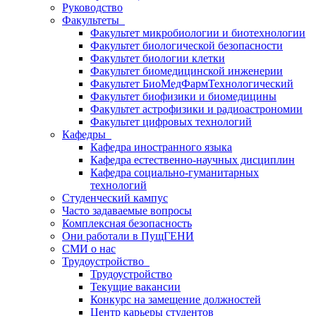
Руководство
Факультеты
Факультет микробиологии и биотехнологии
Факультет биологической безопасности
Факультет биологии клетки
Факультет биомедицинской инженерии
Факультет БиоМедФармТехнологический
Факультет биофизики и биомедицины
Факультет астрофизики и радиоастрономии
Факультет цифровых технологий
Кафедры
Кафедра иностранного языка
Кафедра естественно-научных дисциплин
Кафедра социально-гуманитарных
технологий
Студенческий кампус
Часто задаваемые вопросы
Комплексная безопасность
Они работали в ПущГЕНИ
СМИ о нас
Трудоустройство
Трудоустройство
Текущие вакансии
Конкурс на замещение должностей
Центр карьеры студентов