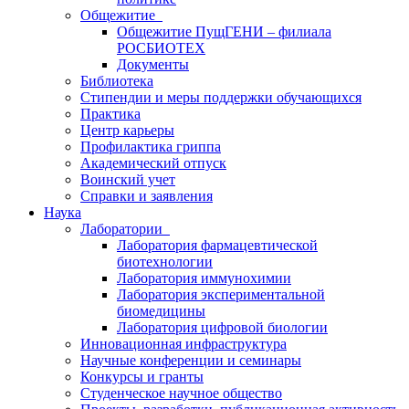
Общежитие
Общежитие ПущГЕНИ – филиала
РОСБИОТЕХ
Документы
Библиотека
Стипендии и меры поддержки обучающихся
Практика
Центр карьеры
Профилактика гриппа
Академический отпуск
Воинский учет
Справки и заявления
Наука
Лаборатории
Лаборатория фармацевтической
биотехнологии
Лаборатория иммунохимии
Лаборатория экспериментальной
биомедицины
Лаборатория цифровой биологии
Инновационная инфраструктура
Научные конференции и семинары
Конкурсы и гранты
Студенческое научное общество