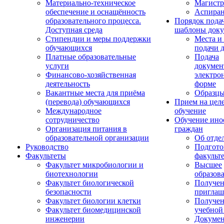
Материально-техническое
Магистр
обеспечение и оснащённость
Аспиран
образовательного процесса.
Порядок пода
Доступная среда
шаблоны доку
Стипендии и меры поддержки
Места и
обучающихся
подачи 
Платные образовательные
Подача
услуги
докумен
Финансово-хозяйственная
электро
деятельность
форме
Вакантные места для приёма
Образцы
(перевода) обучающихся
Прием на цел
Международное
обучение
сотрудничество
Обучение ино
Организация питания в
граждан
образовательной организации
Об отде
Руководство
Подгото
Факультеты
факульт
Факультет микробиологии и
Высшее
биотехнологии
образов
Факультет биологической
Получе
безопасности
приглаш
Факультет биологии клетки
Получе
Факультет биомедицинской
учебной
инженерии
Докуме