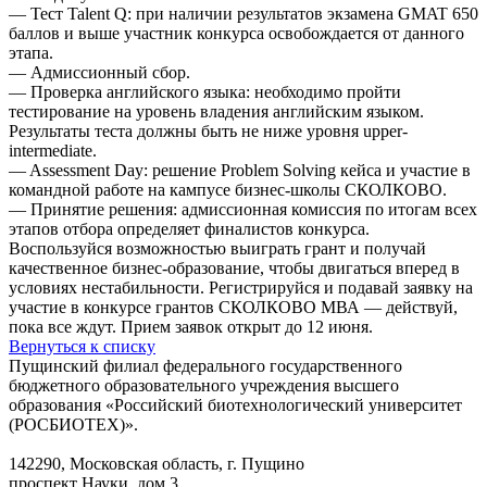
— Тест Talent Q: при наличии результатов экзамена GMAT 650
баллов и выше участник конкурса освобождается от данного
этапа.
— Адмиссионный сбор.
— Проверка английского языка: необходимо пройти
тестирование на уровень владения английским языком.
Результаты теста должны быть не ниже уровня upper-
intermediate.
— Assessment Day: решение Problem Solving кейса и участие в
командной работе на кампусе бизнес-школы СКОЛКОВО.
— Принятие решения: адмиссионная комиссия по итогам всех
этапов отбора определяет финалистов конкурса.
Воспользуйся возможностью выиграть грант и получай
качественное бизнес-образование, чтобы двигаться вперед в
условиях нестабильности. Регистрируйся и подавай заявку на
участие в конкурсе грантов СКОЛКОВО МВА — действуй,
пока все ждут. Прием заявок открыт до 12 июня.
Вернуться к списку
Пущинский филиал федерального государственного
бюджетного образовательного учреждения высшего
образования «Российский биотехнологический университет
(РОСБИОТЕХ)».
142290, Московская область, г. Пущино
проспект Науки, дом 3