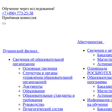
Обучение через исследования!
+7 (496) 773-25-38
Приёмная комиссия
Абитуриентам
Сведения о з
Пущинский филиал
Бакалав
Сведения об образовательной
Магистр
организации
Аспиран
Основные сведения
Олимпиада
Структура и органы
РОСБИОТЕХ
управления образовательной
Образователь
организацией
программы
Документы
Бакалав
Образование
Магистр
Образовательные стандарты и
Аспиран
требования
Информация о
Руководство
на обучение
Педагогический состав
Бакалав