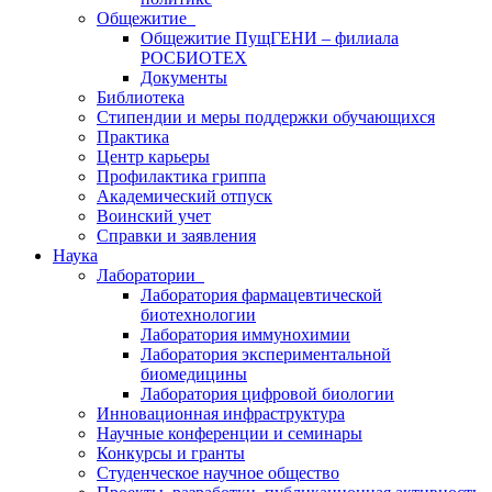
Общежитие
Общежитие ПущГЕНИ – филиала
РОСБИОТЕХ
Документы
Библиотека
Стипендии и меры поддержки обучающихся
Практика
Центр карьеры
Профилактика гриппа
Академический отпуск
Воинский учет
Справки и заявления
Наука
Лаборатории
Лаборатория фармацевтической
биотехнологии
Лаборатория иммунохимии
Лаборатория экспериментальной
биомедицины
Лаборатория цифровой биологии
Инновационная инфраструктура
Научные конференции и семинары
Конкурсы и гранты
Студенческое научное общество