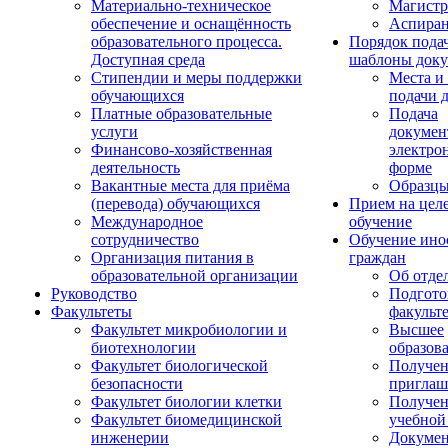
Материально-техническое
Магистр
обеспечение и оснащённость
Аспиран
образовательного процесса.
Порядок пода
Доступная среда
шаблоны доку
Стипендии и меры поддержки
Места и
обучающихся
подачи 
Платные образовательные
Подача
услуги
докумен
Финансово-хозяйственная
электро
деятельность
форме
Вакантные места для приёма
Образцы
(перевода) обучающихся
Прием на цел
Международное
обучение
сотрудничество
Обучение ино
Организация питания в
граждан
образовательной организации
Об отде
Руководство
Подгото
Факультеты
факульт
Факультет микробиологии и
Высшее
биотехнологии
образов
Факультет биологической
Получе
безопасности
приглаш
Факультет биологии клетки
Получе
Факультет биомедицинской
учебной
инженерии
Докуме