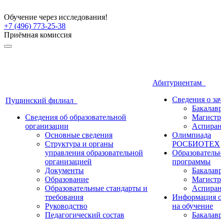
Обучение через исследования!
+7 (496) 773-25-38
Приёмная комиссия
Абитуриентам
Сведения о з
Пущинский филиал
Бакалав
Сведения об образовательной
Магистр
организации
Аспиран
Основные сведения
Олимпиада
Структура и органы
РОСБИОТЕХ
управления образовательной
Образователь
организацией
программы
Документы
Бакалав
Образование
Магистр
Образовательные стандарты и
Аспиран
требования
Информация о
Руководство
на обучение
Педагогический состав
Бакалав