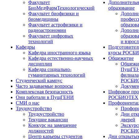
Факультет
Дополнительн
БиоМедФармТехнологический
образование
Факультет биофизики и
Дополни
биомедицины
професс
Факультет астрофизики и
образов
радиоастрономии
Дополни
Факультет цифровых
образов
технологий
и взрос
Кафедры
Подготовител
Кафедра иностранного языка
курсы РОСБ
Кафедра естественно-научных
Общежитие
дисциплин
Общежи
Кафедра социально-
ПущГЕН
гуманитарных технологий
филиала
Студенческий кампус
РОСБИ
Часто задаваемые вопросы
Докуме
Комплексная безопасность
Цифровое про
Они работали в ПущГЕНИ
РОСБИОТЕХ
СМИ о нас
Профориента
Трудоустройство
Профори
Трудоустройство
Дни отк
Текущие вакансии
дверей
Конкурс на замещение
Экскурс
должностей
РОСБИ
Центр карьеры студентов
Дни открытых