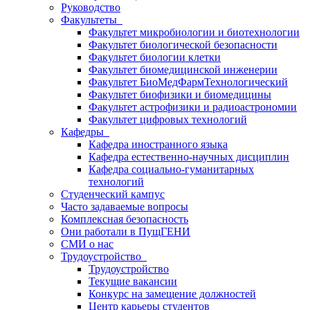
Руководство
Факультеты
Факультет микробиологии и биотехнологии
Факультет биологической безопасности
Факультет биологии клетки
Факультет биомедицинской инженерии
Факультет БиоМедФармТехнологический
Факультет биофизики и биомедицины
Факультет астрофизики и радиоастрономии
Факультет цифровых технологий
Кафедры
Кафедра иностранного языка
Кафедра естественно-научных дисциплин
Кафедра социально-гуманитарных
технологий
Студенческий кампус
Часто задаваемые вопросы
Комплексная безопасность
Они работали в ПущГЕНИ
СМИ о нас
Трудоустройство
Трудоустройство
Текущие вакансии
Конкурс на замещение должностей
Центр карьеры студентов