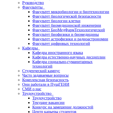
Руководство
Факультеты
Факультет микробиологии и биотехнологии
Факультет биологической безопасности
Факультет биологии клетки
Факультет биомедицинской инженерии
Факультет БиоМедФармТехнологический
Факультет биофизики и биомедицины
Факультет астрофизики и радиоастрономии
Факультет цифровых технологий
Кафедры
Кафедра иностранного языка
Кафедра естественно-научных дисциплин
Кафедра социально-гуманитарных
технологий
Студенческий кампус
Часто задаваемые вопросы
Комплексная безопасность
Они работали в ПущГЕНИ
СМИ о нас
Трудоустройство
Трудоустройство
Текущие вакансии
Конкурс на замещение должностей
Центр карьеры студентов