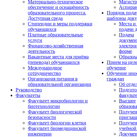
Материально-техническое
Магистр
обеспечение и оснащённость
Аспиран
образовательного процесса.
Порядок пода
Доступная среда
шаблоны доку
Стипендии и меры поддержки
Места и
обучающихся
подачи 
Платные образовательные
Подача
услуги
докумен
Финансово-хозяйственная
электро
деятельность
форме
Вакантные места для приёма
Образцы
(перевода) обучающихся
Прием на цел
Международное
обучение
сотрудничество
Обучение ино
Организация питания в
граждан
образовательной организации
Об отде
Руководство
Подгото
Факультеты
факульт
Факультет микробиологии и
Высшее
биотехнологии
образов
Факультет биологической
Получе
безопасности
приглаш
Факультет биологии клетки
Получе
Факультет биомедицинской
учебной
инженерии
Докуме