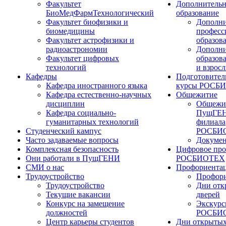
Факультет
Дополнительн
БиоМедФармТехнологический
образование
Факультет биофизики и
Дополни
биомедицины
професс
Факультет астрофизики и
образов
радиоастрономии
Дополни
Факультет цифровых
образов
технологий
и взрос
Кафедры
Подготовител
Кафедра иностранного языка
курсы РОСБ
Кафедра естественно-научных
Общежитие
дисциплин
Общежи
Кафедра социально-
ПущГЕН
гуманитарных технологий
филиала
Студенческий кампус
РОСБИ
Часто задаваемые вопросы
Докуме
Комплексная безопасность
Цифровое про
Они работали в ПущГЕНИ
РОСБИОТЕХ
СМИ о нас
Профориента
Трудоустройство
Профори
Трудоустройство
Дни отк
Текущие вакансии
дверей
Конкурс на замещение
Экскурс
должностей
РОСБИ
Центр карьеры студентов
Дни открытых