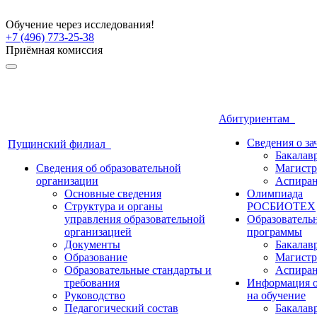
Обучение через исследования!
+7 (496) 773-25-38
Приёмная комиссия
Абитуриентам
Сведения о з
Пущинский филиал
Бакалав
Сведения об образовательной
Магистр
организации
Аспиран
Основные сведения
Олимпиада
Структура и органы
РОСБИОТЕХ
управления образовательной
Образователь
организацией
программы
Документы
Бакалав
Образование
Магистр
Образовательные стандарты и
Аспиран
требования
Информация о
Руководство
на обучение
Педагогический состав
Бакалав