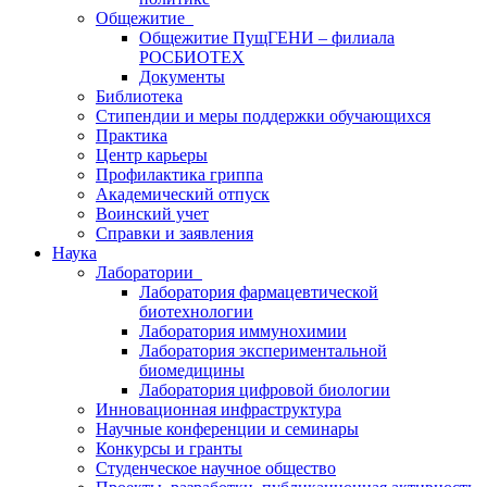
Общежитие
Общежитие ПущГЕНИ – филиала
РОСБИОТЕХ
Документы
Библиотека
Стипендии и меры поддержки обучающихся
Практика
Центр карьеры
Профилактика гриппа
Академический отпуск
Воинский учет
Справки и заявления
Наука
Лаборатории
Лаборатория фармацевтической
биотехнологии
Лаборатория иммунохимии
Лаборатория экспериментальной
биомедицины
Лаборатория цифровой биологии
Инновационная инфраструктура
Научные конференции и семинары
Конкурсы и гранты
Студенческое научное общество