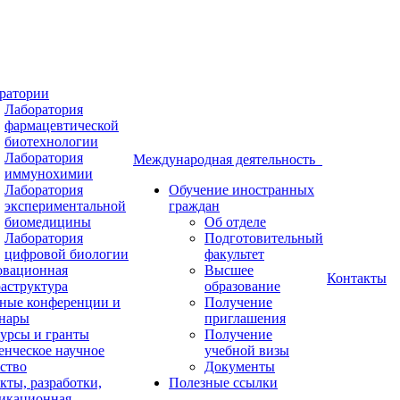
ратории
Лаборатория
фармацевтической
биотехнологии
Лаборатория
Международная деятельность
иммунохимии
Лаборатория
Обучение иностранных
экспериментальной
граждан
биомедицины
Об отделе
Лаборатория
Подготовительный
цифровой биологии
факультет
вационная
Высшее
Контакты
аструктура
образование
ные конференции и
Получение
нары
приглашения
урсы и гранты
Получение
енческое научное
учебной визы
ство
Документы
кты, разработки,
Полезные ссылки
икационная