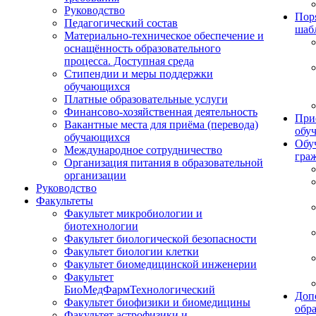
Руководство
Пор
Педагогический состав
шаб
Материально-техническое обеспечение и
оснащённость образовательного
процесса. Доступная среда
Стипендии и меры поддержки
обучающихся
Платные образовательные услуги
Финансово-хозяйственная деятельность
При
Вакантные места для приёма (перевода)
обу
обучающихся
Обу
Международное сотрудничество
гра
Организация питания в образовательной
организации
Руководство
Факультеты
Факультет микробиологии и
биотехнологии
Факультет биологической безопасности
Факультет биологии клетки
Факультет биомедицинской инженерии
Факультет
БиоМедФармТехнологический
Доп
Факультет биофизики и биомедицины
обр
Факультет астрофизики и