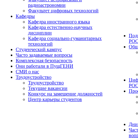
радиоастрономии
Факультет цифровых технологий
Кафедры
Кафедра иностранного языка
Кафедра естественно-научных
дисциплин
Под
Кафедра социально-гуманитарных
РО
технологий
Общ
Студенческий кампус
Часто задаваемые вопросы
Комплексная безопасность
Они работали в ПущГЕНИ
СМИ о нас
Трудоустройство
Циф
Трудоустройство
РО
Текущие вакансии
Про
Конкурс на замещение должностей
Центр карьеры студентов
Дни
Час
воп