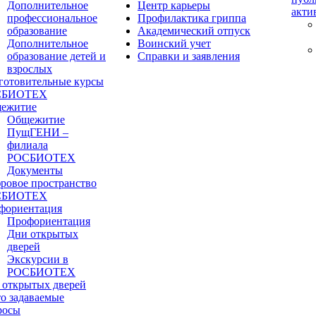
Дополнительное
Центр карьеры
акти
профессиональное
Профилактика гриппа
образование
Академический отпуск
Дополнительное
Воинский учет
образование детей и
Справки и заявления
взрослых
готовительные курсы
СБИОТЕХ
ежитие
Общежитие
ПущГЕНИ –
филиала
РОСБИОТЕХ
Документы
ровое пространство
СБИОТЕХ
фориентация
Профориентация
Дни открытых
дверей
Экскурсии в
РОСБИОТЕХ
 открытых дверей
то задаваемые
росы