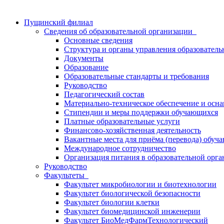
Пущинский филиал
Сведения об образовательной организации
Основные сведения
Структура и органы управления образователь
Документы
Образование
Образовательные стандарты и требования
Руководство
Педагогический состав
Материально-техническое обеспечение и осна
Стипендии и меры поддержки обучающихся
Платные образовательные услуги
Финансово-хозяйственная деятельность
Вакантные места для приёма (перевода) обуч
Международное сотрудничество
Организация питания в образовательной орг
Руководство
Факультеты
Факультет микробиологии и биотехнологии
Факультет биологической безопасности
Факультет биологии клетки
Факультет биомедицинской инженерии
Факультет БиоМедФармТехнологический