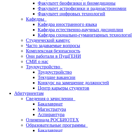
Факультет биофизики и биомедицины
Факультет астрофизики и радиоастрономии
Факультет цифровых технологий
Кафедры
Кафедра иностранного языка
Кафедра естественно-научных дисциплин
Кафедра социально-гуманитарных технологи
Студенческий кампус
Часто задаваемые вопросы
Комплексная безопасность
Они работали в ПущГЕНИ
СМИ о нас
Трудоустройство
Трудоустройство
Текущие вакансии
Конкурс на замещение должностей
Центр карьеры студентов
Абитуриентам
Сведения о зачислении
Бакалавриат
Магистратура
Аспирантура
Олимпиада РОСБИОТЕХ
Образовательные программы
Бакалавриат