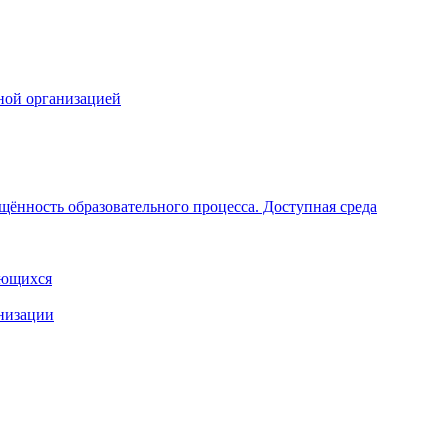
ной организацией
щённость образовательного процесса. Доступная среда
ающихся
анизации