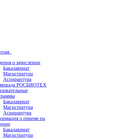
ентам
дения о зачислении
Бакалавриат
Магистратура
Аспирантура
мпиада РОСБИОТЕХ
азовательные
граммы
Бакалавриат
Магистратура
Аспирантура
ормация о приеме на
чение
Бакалавриат
Магистратура