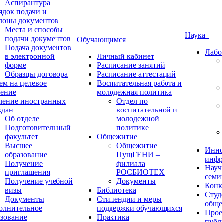
Аспирантура
ядок подачи и
лоны документов
Места и способы
Наука
подачи документов
Обучающимся
Подача документов
Лабо
в электронной
Личный кабинет
форме
Расписание занятий
Образцы договора
Расписание аттестаций
ем на целевое
Воспитательная работа и
чение
молодежная политика
чение иностранных
Отдел по
ждан
воспитательной и
Об отделе
молодежной
Подготовительный
политике
факультет
Общежитие
Высшее
Общежитие
Инно
образование
ПущГЕНИ –
инфр
Получение
филиала
Науч
приглашения
РОСБИОТЕХ
семи
Получение учебной
Документы
Конк
визы
Библиотека
Студ
Документы
Стипендии и меры
обще
олнительное
поддержки обучающихся
Прое
азование
Практика
публ