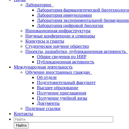
Лаборатории
Лаборатория фармацевтической биотехнолог
Лаборатория иммунохимии
Лаборатория экспериментальной биомедици
Лаборатория цифровой биологии
Инновационная инфраструктура
Научные конференции и семинары
Конкурсы и гранты
Студенческое научное общество
Проекты, разработки, публикационная активность
Общие сведения по НИР
Публикационная активность
Международная деятельность
Обучение иностранных граждан
Об отделе
Подготовительный факультет
Высшее образование
Получение приглашения
Получение учебной визы
Документы
Полезные ссылки
Контакты
Найти