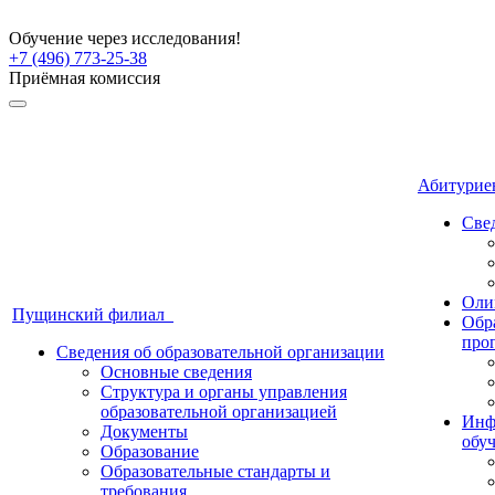
Обучение через исследования!
+7 (496) 773-25-38
Приёмная комиссия
Абитури
Све
Оли
Пущинский филиал
Обр
про
Сведения об образовательной организации
Основные сведения
Структура и органы управления
образовательной организацией
Инф
Документы
обу
Образование
Образовательные стандарты и
требования