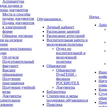
Аспирантура
ядок подачи и
лоны документов
Места и способы
Наука
подачи документов
Обучающимся
Подача документов
Лабо
в электронной
Личный кабинет
форме
Расписание занятий
Образцы договора
Расписание аттестаций
ем на целевое
Воспитательная работа и
чение
молодежная политика
чение иностранных
Отдел по
ждан
воспитательной и
Об отделе
молодежной
Подготовительный
политике
факультет
Общежитие
Высшее
Общежитие
Инно
образование
ПущГЕНИ –
инфр
Получение
филиала
Науч
приглашения
РОСБИОТЕХ
семи
Получение учебной
Документы
Конк
визы
Библиотека
Студ
Документы
Стипендии и меры
обще
олнительное
поддержки обучающихся
Прое
азование
Практика
публ