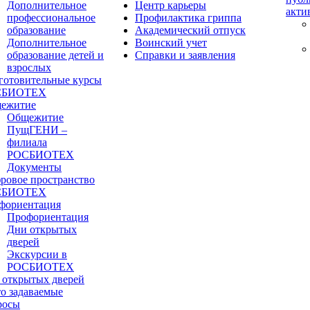
Дополнительное
Центр карьеры
акти
профессиональное
Профилактика гриппа
образование
Академический отпуск
Дополнительное
Воинский учет
образование детей и
Справки и заявления
взрослых
готовительные курсы
СБИОТЕХ
ежитие
Общежитие
ПущГЕНИ –
филиала
РОСБИОТЕХ
Документы
ровое пространство
СБИОТЕХ
фориентация
Профориентация
Дни открытых
дверей
Экскурсии в
РОСБИОТЕХ
 открытых дверей
то задаваемые
росы