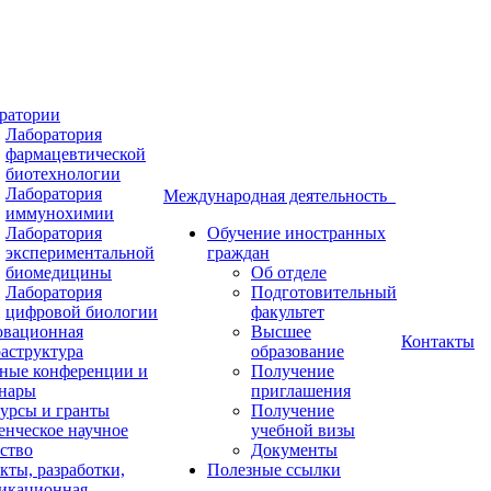
ратории
Лаборатория
фармацевтической
биотехнологии
Лаборатория
Международная деятельность
иммунохимии
Лаборатория
Обучение иностранных
экспериментальной
граждан
биомедицины
Об отделе
Лаборатория
Подготовительный
цифровой биологии
факультет
вационная
Высшее
Контакты
аструктура
образование
ные конференции и
Получение
нары
приглашения
урсы и гранты
Получение
енческое научное
учебной визы
ство
Документы
кты, разработки,
Полезные ссылки
икационная