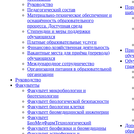
Руководство
Пор
Педагогический состав
шаб
Материально-техническое обеспечение и
оснащённость образовательного
процесса. Доступная среда
Стипендии и меры поддержки
обучающихся
Платные образовательные услуги
Финансово-хозяйственная деятельность
При
Вакантные места для приёма (перевода)
обу
обучающихся
Обу
Международное сотрудничество
гра
Организация питания в образовательной
организации
Руководство
Факультеты
Факультет микробиологии и
биотехнологии
Факультет биологической безопасности
Факультет биологии клетки
Факультет биомедицинской инженерии
Факультет
БиоМедФармТехнологический
Доп
Факультет биофизики и биомедицины
обр
Факультет астрофизики и