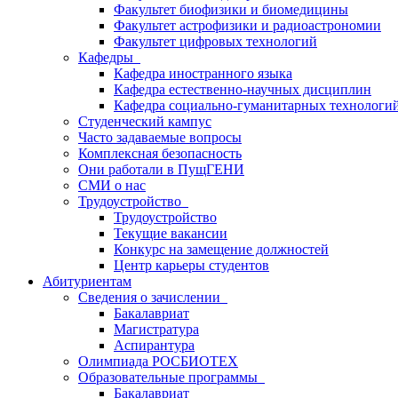
Факультет биофизики и биомедицины
Факультет астрофизики и радиоастрономии
Факультет цифровых технологий
Кафедры
Кафедра иностранного языка
Кафедра естественно-научных дисциплин
Кафедра социально-гуманитарных технологи
Студенческий кампус
Часто задаваемые вопросы
Комплексная безопасность
Они работали в ПущГЕНИ
СМИ о нас
Трудоустройство
Трудоустройство
Текущие вакансии
Конкурс на замещение должностей
Центр карьеры студентов
Абитуриентам
Сведения о зачислении
Бакалавриат
Магистратура
Аспирантура
Олимпиада РОСБИОТЕХ
Образовательные программы
Бакалавриат