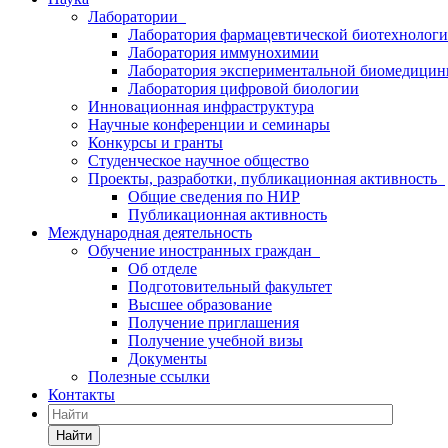
Лаборатории
Лаборатория фармацевтической биотехнолог
Лаборатория иммунохимии
Лаборатория экспериментальной биомедици
Лаборатория цифровой биологии
Инновационная инфраструктура
Научные конференции и семинары
Конкурсы и гранты
Студенческое научное общество
Проекты, разработки, публикационная активность
Общие сведения по НИР
Публикационная активность
Международная деятельность
Обучение иностранных граждан
Об отделе
Подготовительный факультет
Высшее образование
Получение приглашения
Получение учебной визы
Документы
Полезные ссылки
Контакты
Найти