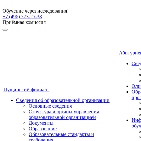
Обучение через исследования!
+7 (496) 773-25-38
Приёмная комиссия
Абитури
Све
Оли
Пущинский филиал
Обр
про
Сведения об образовательной организации
Основные сведения
Структура и органы управления
образовательной организацией
Инф
Документы
обу
Образование
Образовательные стандарты и
требования