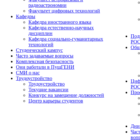
радиоастрономии
Факультет цифровых технологий
Кафедры
Кафедра иностранного языка
Кафедра естественно-научных
дисциплин
Под
Кафедра социально-гуманитарных
РО
технологий
Общ
Студенческий кампус
Часто задаваемые вопросы
Комплексная безопасность
Они работали в ПущГЕНИ
СМИ о нас
Трудоустройство
Циф
Трудоустройство
РО
Текущие вакансии
Про
Конкурс на замещение должностей
Центр карьеры студентов
Дни
Час
воп