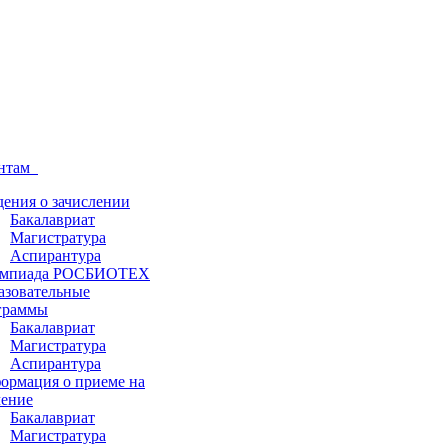
ентам
дения о зачислении
Бакалавриат
Магистратура
Аспирантура
мпиада РОСБИОТЕХ
азовательные
граммы
Бакалавриат
Магистратура
Аспирантура
ормация о приеме на
чение
Бакалавриат
Магистратура