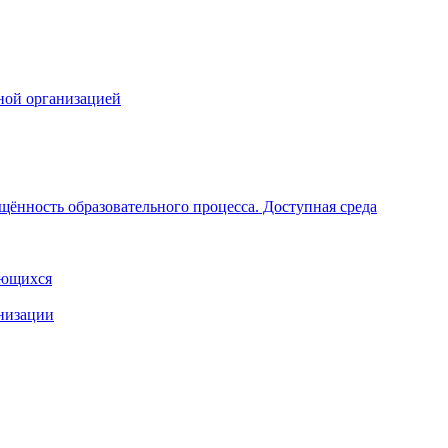
ной организацией
щённость образовательного процесса. Доступная среда
ающихся
анизации