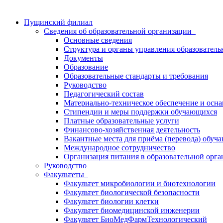
Пущинский филиал
Сведения об образовательной организации
Основные сведения
Структура и органы управления образователь
Документы
Образование
Образовательные стандарты и требования
Руководство
Педагогический состав
Материально-техническое обеспечение и осна
Стипендии и меры поддержки обучающихся
Платные образовательные услуги
Финансово-хозяйственная деятельность
Вакантные места для приёма (перевода) обуч
Международное сотрудничество
Организация питания в образовательной орг
Руководство
Факультеты
Факультет микробиологии и биотехнологии
Факультет биологической безопасности
Факультет биологии клетки
Факультет биомедицинской инженерии
Факультет БиоМедФармТехнологический