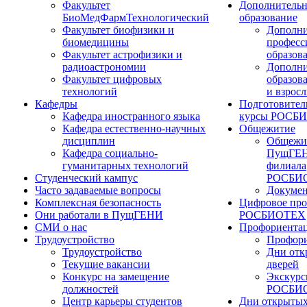
Факультет
Дополнительн
БиоМедФармТехнологический
образование
Факультет биофизики и
Дополни
биомедицины
професс
Факультет астрофизики и
образов
радиоастрономии
Дополни
Факультет цифровых
образов
технологий
и взрос
Кафедры
Подготовител
Кафедра иностранного языка
курсы РОСБ
Кафедра естественно-научных
Общежитие
дисциплин
Общежи
Кафедра социально-
ПущГЕН
гуманитарных технологий
филиала
Студенческий кампус
РОСБИ
Часто задаваемые вопросы
Докуме
Комплексная безопасность
Цифровое про
Они работали в ПущГЕНИ
РОСБИОТЕХ
СМИ о нас
Профориента
Трудоустройство
Профори
Трудоустройство
Дни отк
Текущие вакансии
дверей
Конкурс на замещение
Экскурс
должностей
РОСБИ
Центр карьеры студентов
Дни открытых