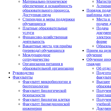
Материально-техническое
Магистр
обеспечение и оснащённость
Аспиран
образовательного процесса.
Порядок пода
Доступная среда
шаблоны доку
Стипендии и меры поддержки
Места и
обучающихся
подачи 
Платные образовательные
Подача
услуги
докумен
Финансово-хозяйственная
электро
деятельность
форме
Вакантные места для приёма
Образцы
(перевода) обучающихся
Прием на цел
Международное
обучение
сотрудничество
Обучение ино
Организация питания в
граждан
образовательной организации
Об отде
Руководство
Подгото
Факультеты
факульт
Факультет микробиологии и
Высшее
биотехнологии
образов
Факультет биологической
Получе
безопасности
приглаш
Факультет биологии клетки
Получе
Факультет биомедицинской
учебной
инженерии
Докуме