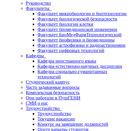
Руководство
Факультеты
Факультет микробиологии и биотехнологии
Факультет биологической безопасности
Факультет биологии клетки
Факультет биомедицинской инженерии
Факультет БиоМедФармТехнологический
Факультет биофизики и биомедицины
Факультет астрофизики и радиоастрономии
Факультет цифровых технологий
Кафедры
Кафедра иностранного языка
Кафедра естественно-научных дисциплин
Кафедра социально-гуманитарных
технологий
Студенческий кампус
Часто задаваемые вопросы
Комплексная безопасность
Они работали в ПущГЕНИ
СМИ о нас
Трудоустройство
Трудоустройство
Текущие вакансии
Конкурс на замещение должностей
Центр карьеры студентов