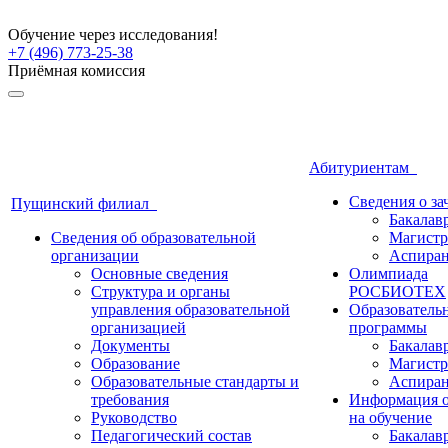
Обучение через исследования!
+7 (496) 773-25-38
Приёмная комиссия
Абитуриентам
Сведения о з
Пущинский филиал
Бакалав
Сведения об образовательной
Магистр
организации
Аспиран
Основные сведения
Олимпиада
Структура и органы
РОСБИОТЕХ
управления образовательной
Образователь
организацией
программы
Документы
Бакалав
Образование
Магистр
Образовательные стандарты и
Аспиран
требования
Информация о
Руководство
на обучение
Педагогический состав
Бакалав