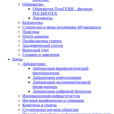
Общежитие
Общежитие ПущГЕНИ – филиала
РОСБИОТЕХ
Документы
Библиотека
Стипендии и меры поддержки обучающихся
Практика
Центр карьеры
Профилактика гриппа
Академический отпуск
Воинский учет
Справки и заявления
Наука
Лаборатории
Лаборатория фармацевтической
биотехнологии
Лаборатория иммунохимии
Лаборатория экспериментальной
биомедицины
Лаборатория цифровой биологии
Инновационная инфраструктура
Научные конференции и семинары
Конкурсы и гранты
Студенческое научное общество