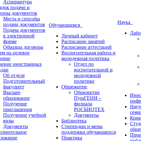
Аспирантура
ядок подачи и
лоны документов
Места и способы
Наука
подачи документов
Обучающимся
Подача документов
Лабо
в электронной
Личный кабинет
форме
Расписание занятий
Образцы договора
Расписание аттестаций
ем на целевое
Воспитательная работа и
чение
молодежная политика
чение иностранных
Отдел по
ждан
воспитательной и
Об отделе
молодежной
Подготовительный
политике
факультет
Общежитие
Высшее
Общежитие
Инно
образование
ПущГЕНИ –
инфр
Получение
филиала
Науч
приглашения
РОСБИОТЕХ
семи
Получение учебной
Документы
Конк
визы
Библиотека
Студ
Документы
Стипендии и меры
обще
олнительное
поддержки обучающихся
Прое
азование
Практика
публ