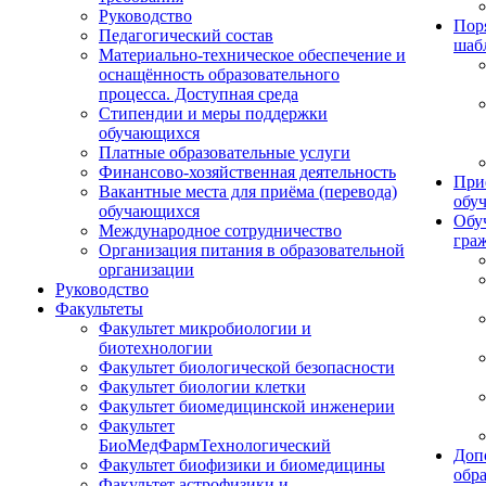
Руководство
Пор
Педагогический состав
шаб
Материально-техническое обеспечение и
оснащённость образовательного
процесса. Доступная среда
Стипендии и меры поддержки
обучающихся
Платные образовательные услуги
Финансово-хозяйственная деятельность
При
Вакантные места для приёма (перевода)
обу
обучающихся
Обу
Международное сотрудничество
гра
Организация питания в образовательной
организации
Руководство
Факультеты
Факультет микробиологии и
биотехнологии
Факультет биологической безопасности
Факультет биологии клетки
Факультет биомедицинской инженерии
Факультет
БиоМедФармТехнологический
Доп
Факультет биофизики и биомедицины
обр
Факультет астрофизики и