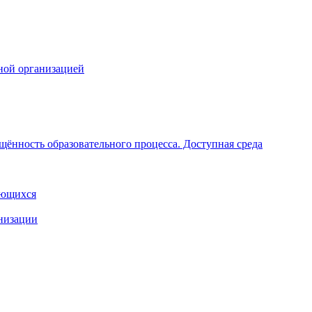
ной организацией
щённость образовательного процесса. Доступная среда
ающихся
анизации