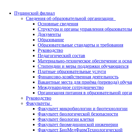
Пущинский филиал
Сведения об образовательной организации
Основные сведения
Структура и органы управления образователь
Документы
Образование
Образовательные стандарты и требования
Руководство
Педагогический состав
Материально-техническое обеспечение и осна
Стипендии и меры поддержки обучающихся
Платные образовательные услуги
Финансово-хозяйственная деятельность
Вакантные места для приёма (перевода) обуч
Международное сотрудничество
Организация питания в образовательной орг
Руководство
Факультеты
Факультет микробиологии и биотехнологии
Факультет биологической безопасности
Факультет биологии клетки
Факультет биомедицинской инженерии
Факультет БиоМедФармТехнологический