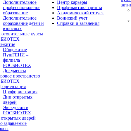
Дополнительное
Центр карьеры
акти
профессиональное
Профилактика гриппа
образование
Академический отпуск
Дополнительное
Воинский учет
образование детей и
Справки и заявления
взрослых
готовительные курсы
СБИОТЕХ
ежитие
Общежитие
ПущГЕНИ –
филиала
РОСБИОТЕХ
Документы
ровое пространство
СБИОТЕХ
фориентация
Профориентация
Дни открытых
дверей
Экскурсии в
РОСБИОТЕХ
 открытых дверей
то задаваемые
росы