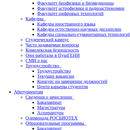
Факультет биофизики и биомедицины
Факультет астрофизики и радиоастрономии
Факультет цифровых технологий
Кафедры
Кафедра иностранного языка
Кафедра естественно-научных дисциплин
Кафедра социально-гуманитарных технологи
Студенческий кампус
Часто задаваемые вопросы
Комплексная безопасность
Они работали в ПущГЕНИ
СМИ о нас
Трудоустройство
Трудоустройство
Текущие вакансии
Конкурс на замещение должностей
Центр карьеры студентов
Абитуриентам
Сведения о зачислении
Бакалавриат
Магистратура
Аспирантура
Олимпиада РОСБИОТЕХ
Образовательные программы
Бакалавриат