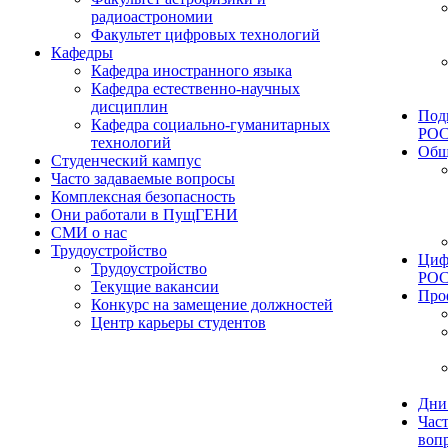
радиоастрономии
Факультет цифровых технологий
Кафедры
Кафедра иностранного языка
Кафедра естественно-научных
дисциплин
Под
Кафедра социально-гуманитарных
РО
технологий
Общ
Студенческий кампус
Часто задаваемые вопросы
Комплексная безопасность
Они работали в ПущГЕНИ
СМИ о нас
Трудоустройство
Циф
Трудоустройство
РО
Текущие вакансии
Про
Конкурс на замещение должностей
Центр карьеры студентов
Дни
Час
воп