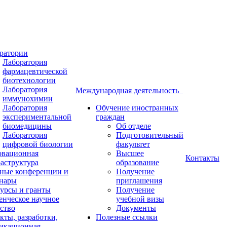
ратории
Лаборатория
фармацевтической
биотехнологии
Лаборатория
Международная деятельность
иммунохимии
Лаборатория
Обучение иностранных
экспериментальной
граждан
биомедицины
Об отделе
Лаборатория
Подготовительный
цифровой биологии
факультет
вационная
Высшее
Контакты
аструктура
образование
ные конференции и
Получение
нары
приглашения
урсы и гранты
Получение
енческое научное
учебной визы
ство
Документы
кты, разработки,
Полезные ссылки
икационная