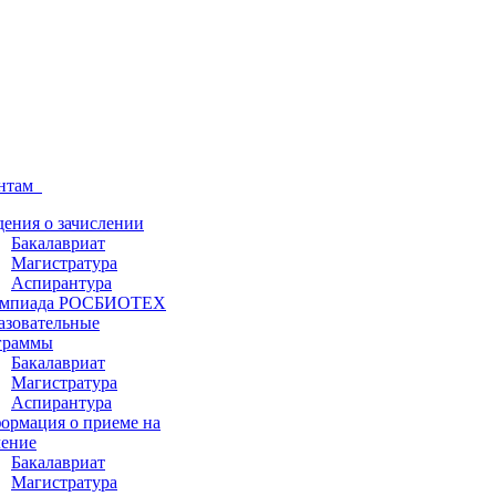
ентам
дения о зачислении
Бакалавриат
Магистратура
Аспирантура
мпиада РОСБИОТЕХ
азовательные
граммы
Бакалавриат
Магистратура
Аспирантура
ормация о приеме на
чение
Бакалавриат
Магистратура