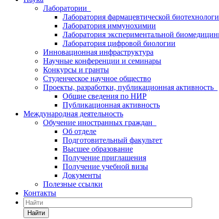
Лаборатории
Лаборатория фармацевтической биотехнолог
Лаборатория иммунохимии
Лаборатория экспериментальной биомедици
Лаборатория цифровой биологии
Инновационная инфраструктура
Научные конференции и семинары
Конкурсы и гранты
Студенческое научное общество
Проекты, разработки, публикационная активность
Общие сведения по НИР
Публикационная активность
Международная деятельность
Обучение иностранных граждан
Об отделе
Подготовительный факультет
Высшее образование
Получение приглашения
Получение учебной визы
Документы
Полезные ссылки
Контакты
Найти