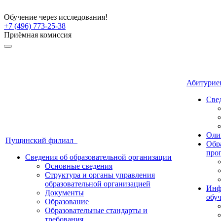
Обучение через исследования!
+7 (496) 773-25-38
Приёмная комиссия
Абитури
Све
Оли
Пущинский филиал
Обр
про
Сведения об образовательной организации
Основные сведения
Структура и органы управления
образовательной организацией
Инф
Документы
обу
Образование
Образовательные стандарты и
требования