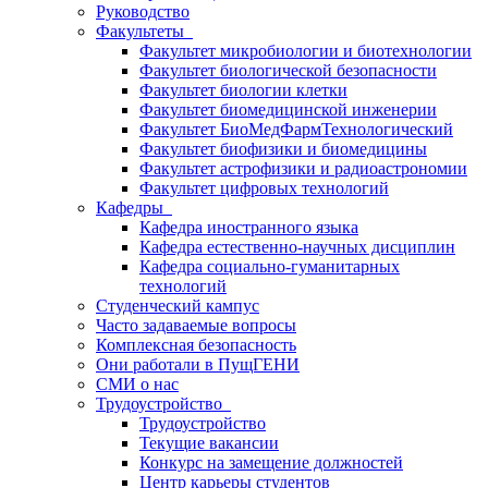
Руководство
Факультеты
Факультет микробиологии и биотехнологии
Факультет биологической безопасности
Факультет биологии клетки
Факультет биомедицинской инженерии
Факультет БиоМедФармТехнологический
Факультет биофизики и биомедицины
Факультет астрофизики и радиоастрономии
Факультет цифровых технологий
Кафедры
Кафедра иностранного языка
Кафедра естественно-научных дисциплин
Кафедра социально-гуманитарных
технологий
Студенческий кампус
Часто задаваемые вопросы
Комплексная безопасность
Они работали в ПущГЕНИ
СМИ о нас
Трудоустройство
Трудоустройство
Текущие вакансии
Конкурс на замещение должностей
Центр карьеры студентов