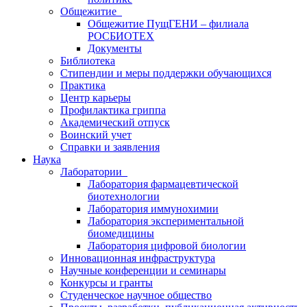
Общежитие
Общежитие ПущГЕНИ – филиала
РОСБИОТЕХ
Документы
Библиотека
Стипендии и меры поддержки обучающихся
Практика
Центр карьеры
Профилактика гриппа
Академический отпуск
Воинский учет
Справки и заявления
Наука
Лаборатории
Лаборатория фармацевтической
биотехнологии
Лаборатория иммунохимии
Лаборатория экспериментальной
биомедицины
Лаборатория цифровой биологии
Инновационная инфраструктура
Научные конференции и семинары
Конкурсы и гранты
Студенческое научное общество