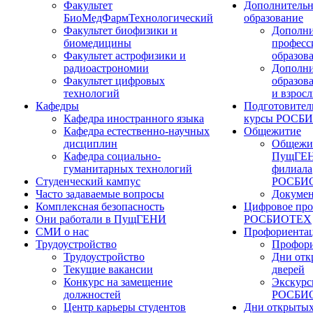
Факультет
Дополнительн
БиоМедФармТехнологический
образование
Факультет биофизики и
Дополни
биомедицины
професс
Факультет астрофизики и
образов
радиоастрономии
Дополни
Факультет цифровых
образов
технологий
и взрос
Кафедры
Подготовител
Кафедра иностранного языка
курсы РОСБ
Кафедра естественно-научных
Общежитие
дисциплин
Общежи
Кафедра социально-
ПущГЕН
гуманитарных технологий
филиала
Студенческий кампус
РОСБИ
Часто задаваемые вопросы
Докуме
Комплексная безопасность
Цифровое про
Они работали в ПущГЕНИ
РОСБИОТЕХ
СМИ о нас
Профориента
Трудоустройство
Профори
Трудоустройство
Дни отк
Текущие вакансии
дверей
Конкурс на замещение
Экскурс
должностей
РОСБИ
Центр карьеры студентов
Дни открытых