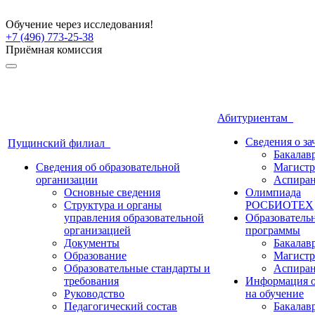
Обучение через исследования!
+7 (496) 773-25-38
Приёмная комиссия
Абитуриентам
Сведения о з
Пущинский филиал
Бакалав
Сведения об образовательной
Магистр
организации
Аспиран
Основные сведения
Олимпиада
Структура и органы
РОСБИОТЕХ
управления образовательной
Образователь
организацией
программы
Документы
Бакалав
Образование
Магистр
Образовательные стандарты и
Аспиран
требования
Информация о
Руководство
на обучение
Педагогический состав
Бакалав