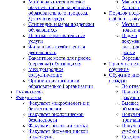
Материально-техническое
Магистр
обеспечение и оснащённость
Аспиран
образовательного процесса.
Порядок пода
Доступная среда
шаблоны доку
Стипендии и меры поддержки
Места и
обучающихся
подачи 
Платные образовательные
Подача
услуги
докумен
Финансово-хозяйственная
электро
деятельность
форме
Вакантные места для приёма
Образцы
(перевода) обучающихся
Прием на цел
Международное
обучение
сотрудничество
Обучение ино
Организация питания в
граждан
образовательной организации
Об отде
Руководство
Подгото
Факультеты
факульт
Факультет микробиологии и
Высшее
биотехнологии
образов
Факультет биологической
Получе
безопасности
приглаш
Факультет биологии клетки
Получе
Факультет биомедицинской
учебной
инженерии
Докуме