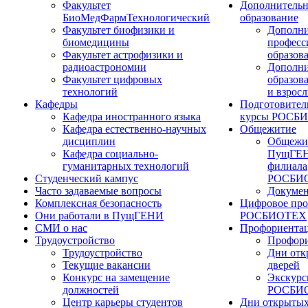
Факультет
Дополнительн
БиоМедФармТехнологический
образование
Факультет биофизики и
Дополни
биомедицины
професс
Факультет астрофизики и
образов
радиоастрономии
Дополни
Факультет цифровых
образов
технологий
и взрос
Кафедры
Подготовител
Кафедра иностранного языка
курсы РОСБ
Кафедра естественно-научных
Общежитие
дисциплин
Общежи
Кафедра социально-
ПущГЕН
гуманитарных технологий
филиала
Студенческий кампус
РОСБИ
Часто задаваемые вопросы
Докуме
Комплексная безопасность
Цифровое про
Они работали в ПущГЕНИ
РОСБИОТЕХ
СМИ о нас
Профориента
Трудоустройство
Профори
Трудоустройство
Дни отк
Текущие вакансии
дверей
Конкурс на замещение
Экскурс
должностей
РОСБИ
Центр карьеры студентов
Дни открытых