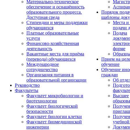
Материально-техническое
Магистр
обеспечение и оснащённость
Аспиран
образовательного процесса.
Порядок пода
Доступная среда
шаблоны доку
Стипендии и меры поддержки
Места и
обучающихся
подачи 
Платные образовательные
Подача
услуги
докумен
Финансово-хозяйственная
электро
деятельность
форме
Вакантные места для приёма
Образцы
(перевода) обучающихся
Прием на цел
Международное
обучение
сотрудничество
Обучение ино
Организация питания в
граждан
образовательной организации
Об отде
Руководство
Подгото
Факультеты
факульт
Факультет микробиологии и
Высшее
биотехнологии
образов
Факультет биологической
Получе
безопасности
приглаш
Факультет биологии клетки
Получе
Факультет биомедицинской
учебной
инженерии
Докуме