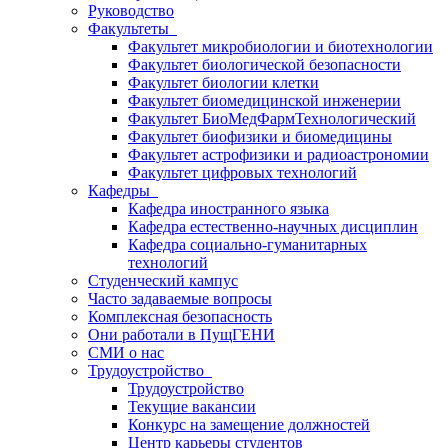
Руководство
Факультеты
Факультет микробиологии и биотехнологии
Факультет биологической безопасности
Факультет биологии клетки
Факультет биомедицинской инженерии
Факультет БиоМедФармТехнологический
Факультет биофизики и биомедицины
Факультет астрофизики и радиоастрономии
Факультет цифровых технологий
Кафедры
Кафедра иностранного языка
Кафедра естественно-научных дисциплин
Кафедра социально-гуманитарных
технологий
Студенческий кампус
Часто задаваемые вопросы
Комплексная безопасность
Они работали в ПущГЕНИ
СМИ о нас
Трудоустройство
Трудоустройство
Текущие вакансии
Конкурс на замещение должностей
Центр карьеры студентов