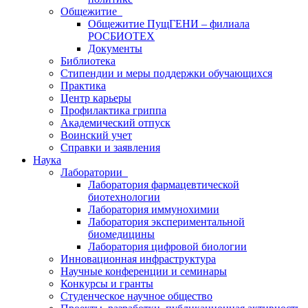
Общежитие
Общежитие ПущГЕНИ – филиала
РОСБИОТЕХ
Документы
Библиотека
Стипендии и меры поддержки обучающихся
Практика
Центр карьеры
Профилактика гриппа
Академический отпуск
Воинский учет
Справки и заявления
Наука
Лаборатории
Лаборатория фармацевтической
биотехнологии
Лаборатория иммунохимии
Лаборатория экспериментальной
биомедицины
Лаборатория цифровой биологии
Инновационная инфраструктура
Научные конференции и семинары
Конкурсы и гранты
Студенческое научное общество