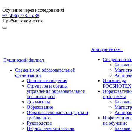
Обучение через исследования!
+7 (496) 773-25-38
Приёмная комиссия
Абитуриентам
Сведения о з
Пущинский филиал
Бакалав
Сведения об образовательной
Магистр
организации
Аспиран
Основные сведения
Олимпиада
Структура и органы
РОСБИОТЕХ
управления образовательной
Образователь
организацией
программы
Документы
Бакалав
Образование
Магистр
Образовательные стандарты и
Аспиран
требования
Информация о
Руководство
на обучение
Педагогический состав
Бакалав