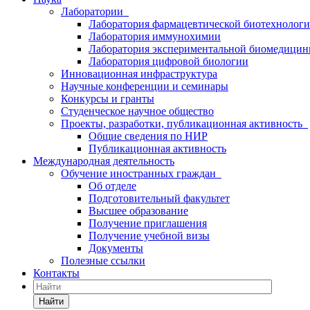
Лаборатории
Лаборатория фармацевтической биотехнолог
Лаборатория иммунохимии
Лаборатория экспериментальной биомедици
Лаборатория цифровой биологии
Инновационная инфраструктура
Научные конференции и семинары
Конкурсы и гранты
Студенческое научное общество
Проекты, разработки, публикационная активность
Общие сведения по НИР
Публикационная активность
Международная деятельность
Обучение иностранных граждан
Об отделе
Подготовительный факультет
Высшее образование
Получение приглашения
Получение учебной визы
Документы
Полезные ссылки
Контакты
Найти