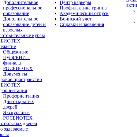
Дополнительное
Центр карьеры
акти
профессиональное
Профилактика гриппа
образование
Академический отпуск
Дополнительное
Воинский учет
образование детей и
Справки и заявления
взрослых
готовительные курсы
СБИОТЕХ
ежитие
Общежитие
ПущГЕНИ –
филиала
РОСБИОТЕХ
Документы
ровое пространство
СБИОТЕХ
фориентация
Профориентация
Дни открытых
дверей
Экскурсии в
РОСБИОТЕХ
 открытых дверей
то задаваемые
росы