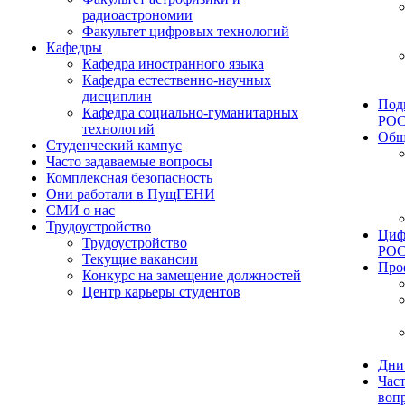
радиоастрономии
Факультет цифровых технологий
Кафедры
Кафедра иностранного языка
Кафедра естественно-научных
дисциплин
Под
Кафедра социально-гуманитарных
РО
технологий
Общ
Студенческий кампус
Часто задаваемые вопросы
Комплексная безопасность
Они работали в ПущГЕНИ
СМИ о нас
Трудоустройство
Циф
Трудоустройство
РО
Текущие вакансии
Про
Конкурс на замещение должностей
Центр карьеры студентов
Дни
Час
воп