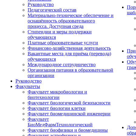
Руководство
Пор
Педагогический состав
шаб
Материально-техническое обеспечение и
оснащённость образовательного
процесса. Доступная среда
Стипендии и меры поддержки
обучающихся
Платные образовательные услуги
Финансово-хозяйственная деятельность
При
Вакантные места для приёма (перевода)
обу
обучающихся
Обу
Международное сотрудничество
гра
Организация питания в образовательной
организации
Руководство
Факультеты
Факультет микробиологии и
биотехнологии
Факультет биологической безопасности
Факультет биологии клетки
Факультет биомедицинской инженерии
Факультет
БиоМедФармТехнологический
Доп
Факультет биофизики и биомедицины
обр
Факультет астрофизики и