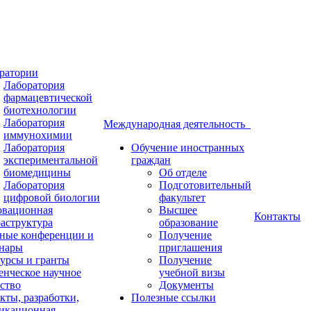
ратории
Лаборатория
фармацевтической
биотехнологии
Лаборатория
Международная деятельность
иммунохимии
Лаборатория
Обучение иностранных
экспериментальной
граждан
биомедицины
Об отделе
Лаборатория
Подготовительный
цифровой биологии
факультет
вационная
Высшее
Контакты
аструктура
образование
ные конференции и
Получение
нары
приглашения
урсы и гранты
Получение
енческое научное
учебной визы
ство
Документы
кты, разработки,
Полезные ссылки
икационная