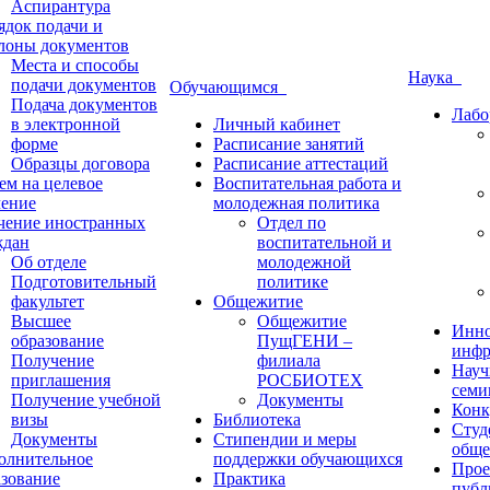
Аспирантура
ядок подачи и
лоны документов
Места и способы
Наука
подачи документов
Обучающимся
Подача документов
Лабо
в электронной
Личный кабинет
форме
Расписание занятий
Образцы договора
Расписание аттестаций
ем на целевое
Воспитательная работа и
чение
молодежная политика
чение иностранных
Отдел по
ждан
воспитательной и
Об отделе
молодежной
Подготовительный
политике
факультет
Общежитие
Высшее
Общежитие
Инно
образование
ПущГЕНИ –
инфр
Получение
филиала
Науч
приглашения
РОСБИОТЕХ
семи
Получение учебной
Документы
Конк
визы
Библиотека
Студ
Документы
Стипендии и меры
обще
олнительное
поддержки обучающихся
Прое
азование
Практика
публ