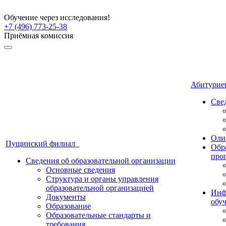
Обучение через исследования!
+7 (496) 773-25-38
Приёмная комиссия
Абитури
Све
Оли
Пущинский филиал
Обр
про
Сведения об образовательной организации
Основные сведения
Структура и органы управления
образовательной организацией
Инф
Документы
обу
Образование
Образовательные стандарты и
требования