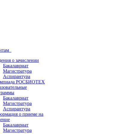
ентам
дения о зачислении
Бакалавриат
Магистратура
Аспирантура
мпиада РОСБИОТЕХ
азовательные
граммы
Бакалавриат
Магистратура
Аспирантура
ормация о приеме на
чение
Бакалавриат
Магистратура