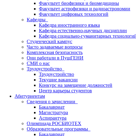
Факультет биофизики и биомедицины
Факультет астрофизики и радиоастрономии
Факультет цифровых технологий
Кафедры
Кафедра иностранного языка
Кафедра естественно-научных дисциплин
Кафедра социально-гуманитарных технологи
Студенческий кампус
Часто задаваемые вопросы
Комплексная безопасность
Они работали в ПущГЕНИ
СМИ о нас
Трудоустройство
Трудоустройство
Текущие вакансии
Конкурс на замещение должностей
Центр карьеры студентов
Абитуриентам
Сведения о зачислении
Бакалавриат
Магистратура
Аспирантура
Олимпиада РОСБИОТЕХ
Образовательные программы
Бакалавриат