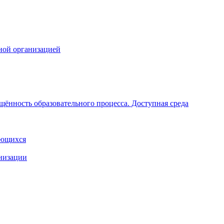
ной организацией
щённость образовательного процесса. Доступная среда
ающихся
анизации