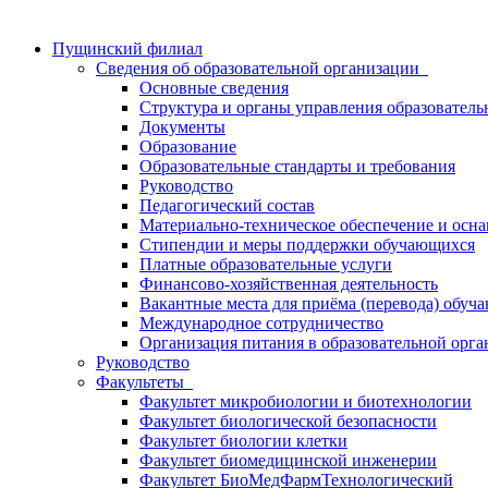
Пущинский филиал
Сведения об образовательной организации
Основные сведения
Структура и органы управления образователь
Документы
Образование
Образовательные стандарты и требования
Руководство
Педагогический состав
Материально-техническое обеспечение и осна
Стипендии и меры поддержки обучающихся
Платные образовательные услуги
Финансово-хозяйственная деятельность
Вакантные места для приёма (перевода) обуч
Международное сотрудничество
Организация питания в образовательной орг
Руководство
Факультеты
Факультет микробиологии и биотехнологии
Факультет биологической безопасности
Факультет биологии клетки
Факультет биомедицинской инженерии
Факультет БиоМедФармТехнологический