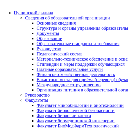
Пущинский филиал
Сведения об образовательной организации
Основные сведения
Структура и органы управления образователь
Документы
Образование
Образовательные стандарты и требования
Руководство
Педагогический состав
Материально-техническое обеспечение и осна
Стипендии и меры поддержки обучающихся
Платные образовательные услуги
Финансово-хозяйственная деятельность
Вакантные места для приёма (перевода) обуч
Международное сотрудничество
Организация питания в образовательной орг
Руководство
Факультеты
Факультет микробиологии и биотехнологии
Факультет биологической безопасности
Факультет биологии клетки
Факультет биомедицинской инженерии
Факультет БиоМедФармТехнологический