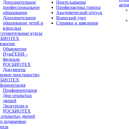
Дополнительное
Центр карьеры
акти
профессиональное
Профилактика гриппа
образование
Академический отпуск
Дополнительное
Воинский учет
образование детей и
Справки и заявления
взрослых
готовительные курсы
СБИОТЕХ
ежитие
Общежитие
ПущГЕНИ –
филиала
РОСБИОТЕХ
Документы
ровое пространство
СБИОТЕХ
фориентация
Профориентация
Дни открытых
дверей
Экскурсии в
РОСБИОТЕХ
 открытых дверей
то задаваемые
росы