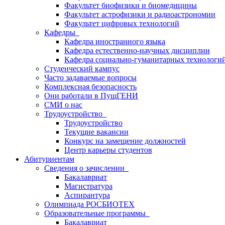
Факультет биофизики и биомедицины
Факультет астрофизики и радиоастрономии
Факультет цифровых технологий
Кафедры
Кафедра иностранного языка
Кафедра естественно-научных дисциплин
Кафедра социально-гуманитарных технологи
Студенческий кампус
Часто задаваемые вопросы
Комплексная безопасность
Они работали в ПущГЕНИ
СМИ о нас
Трудоустройство
Трудоустройство
Текущие вакансии
Конкурс на замещение должностей
Центр карьеры студентов
Абитуриентам
Сведения о зачислении
Бакалавриат
Магистратура
Аспирантура
Олимпиада РОСБИОТЕХ
Образовательные программы
Бакалавриат