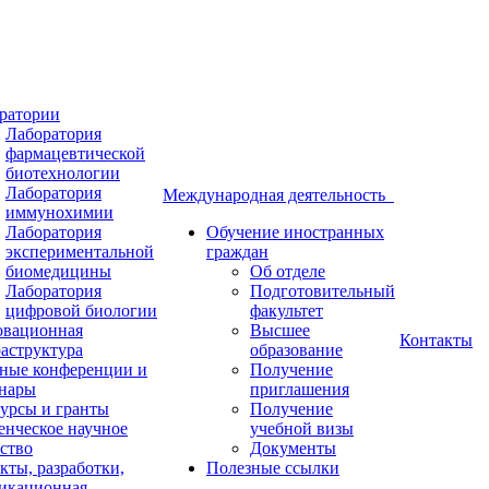
ратории
Лаборатория
фармацевтической
биотехнологии
Лаборатория
Международная деятельность
иммунохимии
Лаборатория
Обучение иностранных
экспериментальной
граждан
биомедицины
Об отделе
Лаборатория
Подготовительный
цифровой биологии
факультет
вационная
Высшее
Контакты
аструктура
образование
ные конференции и
Получение
нары
приглашения
урсы и гранты
Получение
енческое научное
учебной визы
ство
Документы
кты, разработки,
Полезные ссылки
икационная