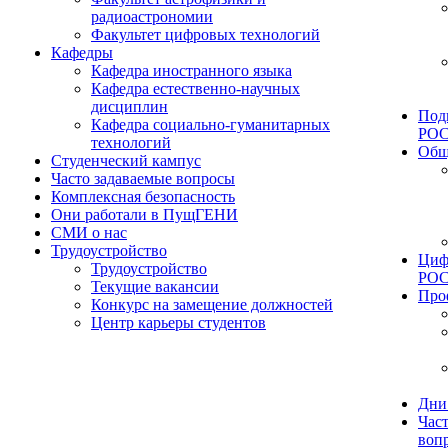
радиоастрономии
Факультет цифровых технологий
Кафедры
Кафедра иностранного языка
Кафедра естественно-научных
дисциплин
Под
Кафедра социально-гуманитарных
РО
технологий
Общ
Студенческий кампус
Часто задаваемые вопросы
Комплексная безопасность
Они работали в ПущГЕНИ
СМИ о нас
Трудоустройство
Циф
Трудоустройство
РО
Текущие вакансии
Про
Конкурс на замещение должностей
Центр карьеры студентов
Дни
Час
воп