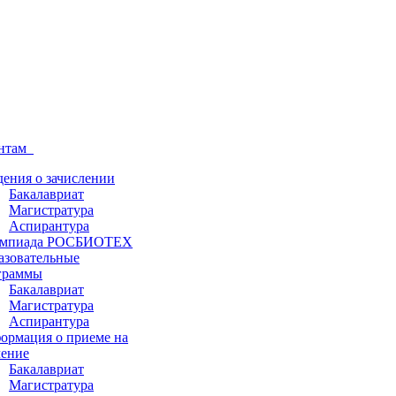
ентам
дения о зачислении
Бакалавриат
Магистратура
Аспирантура
мпиада РОСБИОТЕХ
азовательные
граммы
Бакалавриат
Магистратура
Аспирантура
ормация о приеме на
чение
Бакалавриат
Магистратура