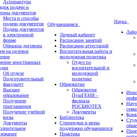
Аспирантура
ядок подачи и
лоны документов
Места и способы
Наука
подачи документов
Обучающимся
Подача документов
Лабо
в электронной
Личный кабинет
форме
Расписание занятий
Образцы договора
Расписание аттестаций
ем на целевое
Воспитательная работа и
чение
молодежная политика
чение иностранных
Отдел по
ждан
воспитательной и
Об отделе
молодежной
Подготовительный
политике
факультет
Общежитие
Высшее
Общежитие
Инно
образование
ПущГЕНИ –
инфр
Получение
филиала
Науч
приглашения
РОСБИОТЕХ
семи
Получение учебной
Документы
Конк
визы
Библиотека
Студ
Документы
Стипендии и меры
обще
олнительное
поддержки обучающихся
Прое
азование
Практика
публ