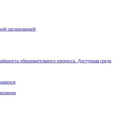
ной организацией
щённость образовательного процесса. Доступная среда
ающихся
анизации