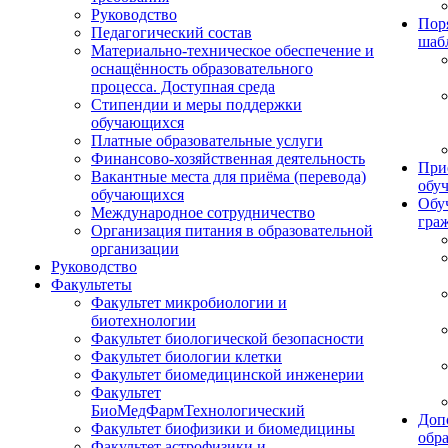
Руководство
Пор
Педагогический состав
шаб
Материально-техническое обеспечение и
оснащённость образовательного
процесса. Доступная среда
Стипендии и меры поддержки
обучающихся
Платные образовательные услуги
Финансово-хозяйственная деятельность
При
Вакантные места для приёма (перевода)
обу
обучающихся
Обу
Международное сотрудничество
гра
Организация питания в образовательной
организации
Руководство
Факультеты
Факультет микробиологии и
биотехнологии
Факультет биологической безопасности
Факультет биологии клетки
Факультет биомедицинской инженерии
Факультет
БиоМедФармТехнологический
Доп
Факультет биофизики и биомедицины
обр
Факультет астрофизики и