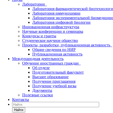
Лаборатории
Лаборатория фармацевтической биотехнолог
Лаборатория иммунохимии
Лаборатория экспериментальной биомедици
Лаборатория цифровой биологии
Инновационная инфраструктура
Научные конференции и семинары
Конкурсы и гранты
Студенческое научное общество
Проекты, разработки, публикационная активность
Общие сведения по НИР
Публикационная активность
Международная деятельность
Обучение иностранных граждан
Об отделе
Подготовительный факультет
Высшее образование
Получение приглашения
Получение учебной визы
Документы
Полезные ссылки
Контакты
Найти