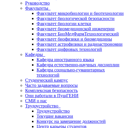
Руководство
Факультеты
Факультет микробиологии и биотехнологии
Факультет биологической безопасности
Факультет биологии клетки
Факультет биомедицинской инженерии
Факультет БиоМедФармТехнологический
Факультет биофизики и биомедицины
Факультет астрофизики и радиоастрономии
Факультет цифровых технологий
Кафедры
Кафедра иностранного языка
Кафедра естественно-научных дисциплин
Кафедра социально-гуманитарных
технологий
Студенческий кампус
Часто задаваемые вопросы
Комплексная безопасность
Они работали в ПущГЕНИ
СМИ о нас
Трудоустройство
Трудоустройство
Текущие вакансии
Конкурс на замещение должностей
Центр карьеры студентов