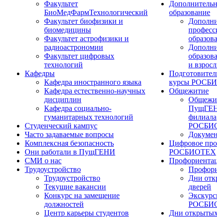
Факультет
Дополнительн
БиоМедФармТехнологический
образование
Факультет биофизики и
Дополни
биомедицины
професс
Факультет астрофизики и
образов
радиоастрономии
Дополни
Факультет цифровых
образов
технологий
и взрос
Кафедры
Подготовител
Кафедра иностранного языка
курсы РОСБ
Кафедра естественно-научных
Общежитие
дисциплин
Общежи
Кафедра социально-
ПущГЕН
гуманитарных технологий
филиала
Студенческий кампус
РОСБИ
Часто задаваемые вопросы
Докуме
Комплексная безопасность
Цифровое про
Они работали в ПущГЕНИ
РОСБИОТЕХ
СМИ о нас
Профориента
Трудоустройство
Профори
Трудоустройство
Дни отк
Текущие вакансии
дверей
Конкурс на замещение
Экскурс
должностей
РОСБИ
Центр карьеры студентов
Дни открытых