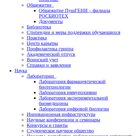
Общежитие
Общежитие ПущГЕНИ – филиала
РОСБИОТЕХ
Документы
Библиотека
Стипендии и меры поддержки обучающихся
Практика
Центр карьеры
Профилактика гриппа
Академический отпуск
Воинский учет
Справки и заявления
Наука
Лаборатории
Лаборатория фармацевтической
биотехнологии
Лаборатория иммунохимии
Лаборатория экспериментальной
биомедицины
Лаборатория цифровой биологии
Инновационная инфраструктура
Научные конференции и семинары
Конкурсы и гранты
Студенческое научное общество