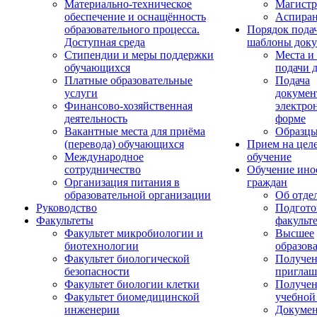
Материально-техническое
Магистр
обеспечение и оснащённость
Аспиран
образовательного процесса.
Порядок пода
Доступная среда
шаблоны доку
Стипендии и меры поддержки
Места и
обучающихся
подачи 
Платные образовательные
Подача
услуги
докумен
Финансово-хозяйственная
электро
деятельность
форме
Вакантные места для приёма
Образцы
(перевода) обучающихся
Прием на цел
Международное
обучение
сотрудничество
Обучение ино
Организация питания в
граждан
образовательной организации
Об отде
Руководство
Подгото
Факультеты
факульт
Факультет микробиологии и
Высшее
биотехнологии
образов
Факультет биологической
Получе
безопасности
приглаш
Факультет биологии клетки
Получе
Факультет биомедицинской
учебной
инженерии
Докуме