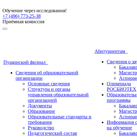
Обучение через исследования!
+7 (496) 773-25-38
Приёмная комиссия
Абитуриентам
Сведения о з
Пущинский филиал
Бакалав
Сведения об образовательной
Магистр
организации
Аспиран
Основные сведения
Олимпиада
Структура и органы
РОСБИОТЕХ
управления образовательной
Образователь
организацией
программы
Документы
Бакалав
Образование
Магистр
Образовательные стандарты и
Аспиран
требования
Информация о
Руководство
на обучение
Педагогический состав
Бакалав