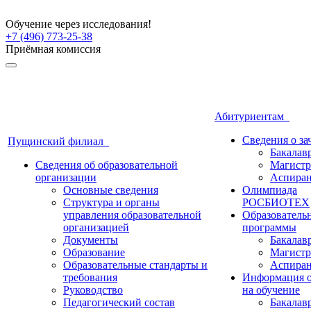
Обучение через исследования!
+7 (496) 773-25-38
Приёмная комиссия
Абитуриентам
Сведения о з
Пущинский филиал
Бакалав
Сведения об образовательной
Магистр
организации
Аспиран
Основные сведения
Олимпиада
Структура и органы
РОСБИОТЕХ
управления образовательной
Образователь
организацией
программы
Документы
Бакалав
Образование
Магистр
Образовательные стандарты и
Аспиран
требования
Информация о
Руководство
на обучение
Педагогический состав
Бакалав