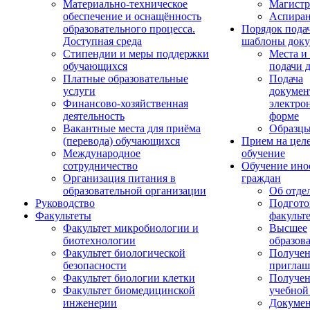
Материально-техническое
Магистр
обеспечение и оснащённость
Аспиран
образовательного процесса.
Порядок пода
Доступная среда
шаблоны доку
Стипендии и меры поддержки
Места и
обучающихся
подачи 
Платные образовательные
Подача
услуги
докумен
Финансово-хозяйственная
электро
деятельность
форме
Вакантные места для приёма
Образцы
(перевода) обучающихся
Прием на цел
Международное
обучение
сотрудничество
Обучение ино
Организация питания в
граждан
образовательной организации
Об отде
Руководство
Подгото
Факультеты
факульт
Факультет микробиологии и
Высшее
биотехнологии
образов
Факультет биологической
Получе
безопасности
приглаш
Факультет биологии клетки
Получе
Факультет биомедицинской
учебной
инженерии
Докуме