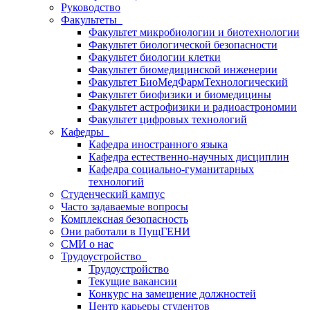
Руководство
Факультеты
Факультет микробиологии и биотехнологии
Факультет биологической безопасности
Факультет биологии клетки
Факультет биомедицинской инженерии
Факультет БиоМедФармТехнологический
Факультет биофизики и биомедицины
Факультет астрофизики и радиоастрономии
Факультет цифровых технологий
Кафедры
Кафедра иностранного языка
Кафедра естественно-научных дисциплин
Кафедра социально-гуманитарных
технологий
Студенческий кампус
Часто задаваемые вопросы
Комплексная безопасность
Они работали в ПущГЕНИ
СМИ о нас
Трудоустройство
Трудоустройство
Текущие вакансии
Конкурс на замещение должностей
Центр карьеры студентов