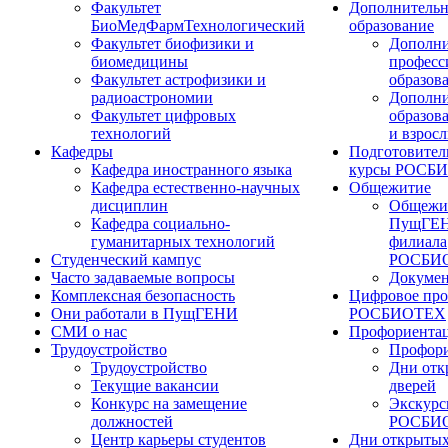
Факультет
Дополнительн
БиоМедФармТехнологический
образование
Факультет биофизики и
Дополни
биомедицины
професс
Факультет астрофизики и
образов
радиоастрономии
Дополни
Факультет цифровых
образов
технологий
и взрос
Кафедры
Подготовител
Кафедра иностранного языка
курсы РОСБ
Кафедра естественно-научных
Общежитие
дисциплин
Общежи
Кафедра социально-
ПущГЕН
гуманитарных технологий
филиала
Студенческий кампус
РОСБИ
Часто задаваемые вопросы
Докуме
Комплексная безопасность
Цифровое про
Они работали в ПущГЕНИ
РОСБИОТЕХ
СМИ о нас
Профориента
Трудоустройство
Профори
Трудоустройство
Дни отк
Текущие вакансии
дверей
Конкурс на замещение
Экскурс
должностей
РОСБИ
Центр карьеры студентов
Дни открытых