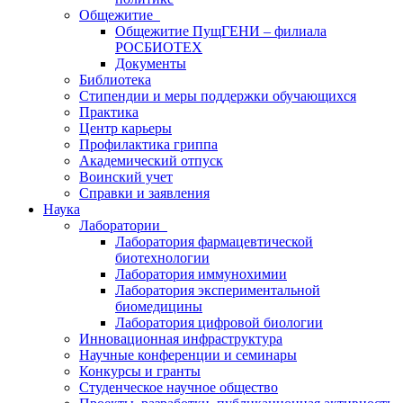
Общежитие
Общежитие ПущГЕНИ – филиала
РОСБИОТЕХ
Документы
Библиотека
Стипендии и меры поддержки обучающихся
Практика
Центр карьеры
Профилактика гриппа
Академический отпуск
Воинский учет
Справки и заявления
Наука
Лаборатории
Лаборатория фармацевтической
биотехнологии
Лаборатория иммунохимии
Лаборатория экспериментальной
биомедицины
Лаборатория цифровой биологии
Инновационная инфраструктура
Научные конференции и семинары
Конкурсы и гранты
Студенческое научное общество