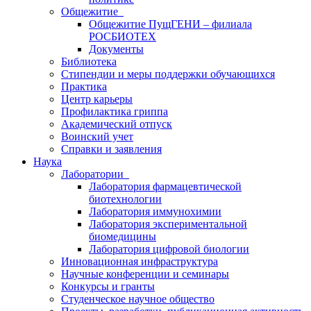
Общежитие
Общежитие ПущГЕНИ – филиала
РОСБИОТЕХ
Документы
Библиотека
Стипендии и меры поддержки обучающихся
Практика
Центр карьеры
Профилактика гриппа
Академический отпуск
Воинский учет
Справки и заявления
Наука
Лаборатории
Лаборатория фармацевтической
биотехнологии
Лаборатория иммунохимии
Лаборатория экспериментальной
биомедицины
Лаборатория цифровой биологии
Инновационная инфраструктура
Научные конференции и семинары
Конкурсы и гранты
Студенческое научное общество