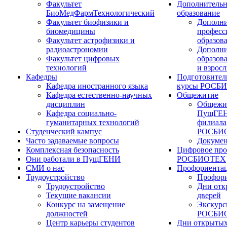
Факультет
Дополнительн
БиоМедФармТехнологический
образование
Факультет биофизики и
Дополни
биомедицины
професс
Факультет астрофизики и
образов
радиоастрономии
Дополни
Факультет цифровых
образов
технологий
и взрос
Кафедры
Подготовител
Кафедра иностранного языка
курсы РОСБ
Кафедра естественно-научных
Общежитие
дисциплин
Общежи
Кафедра социально-
ПущГЕН
гуманитарных технологий
филиала
Студенческий кампус
РОСБИ
Часто задаваемые вопросы
Докуме
Комплексная безопасность
Цифровое про
Они работали в ПущГЕНИ
РОСБИОТЕХ
СМИ о нас
Профориента
Трудоустройство
Профори
Трудоустройство
Дни отк
Текущие вакансии
дверей
Конкурс на замещение
Экскурс
должностей
РОСБИ
Центр карьеры студентов
Дни открытых