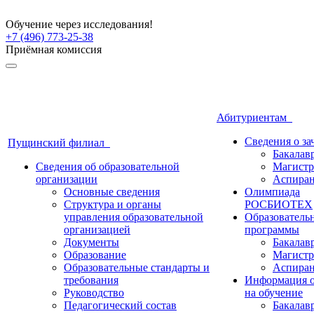
Обучение через исследования!
+7 (496) 773-25-38
Приёмная комиссия
Абитуриентам
Сведения о з
Пущинский филиал
Бакалав
Сведения об образовательной
Магистр
организации
Аспиран
Основные сведения
Олимпиада
Структура и органы
РОСБИОТЕХ
управления образовательной
Образователь
организацией
программы
Документы
Бакалав
Образование
Магистр
Образовательные стандарты и
Аспиран
требования
Информация о
Руководство
на обучение
Педагогический состав
Бакалав