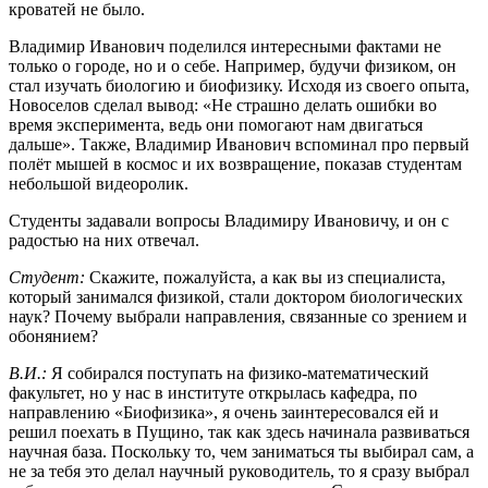
кроватей не было.
Владимир Иванович поделился интересными фактами не
только о городе, но и о себе. Например, будучи физиком, он
стал изучать биологию и биофизику. Исходя из своего опыта,
Новоселов сделал вывод: «Не страшно делать ошибки во
время эксперимента, ведь они помогают нам двигаться
дальше». Также, Владимир Иванович вспоминал про первый
полёт мышей в космос и их возвращение, показав студентам
небольшой видеоролик.
Студенты задавали вопросы Владимиру Ивановичу, и он с
радостью на них отвечал.
Студент:
Скажите, пожалуйста, а как вы из специалиста,
который занимался физикой, стали доктором биологических
наук? Почему выбрали направления, связанные со зрением и
обонянием?
В.И.:
Я собирался поступать на физико-математический
факультет, но у нас в институте открылась кафедра, по
направлению «Биофизика», я очень заинтересовался ей и
решил поехать в Пущино, так как здесь начинала развиваться
научная база. Поскольку то, чем заниматься ты выбирал сам, а
не за тебя это делал научный руководитель, то я сразу выбрал