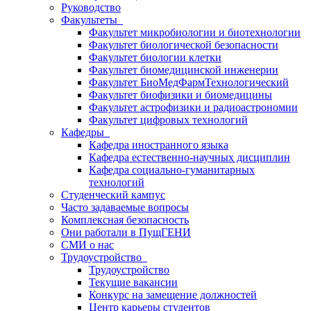
Руководство
Факультеты
Факультет микробиологии и биотехнологии
Факультет биологической безопасности
Факультет биологии клетки
Факультет биомедицинской инженерии
Факультет БиоМедФармТехнологический
Факультет биофизики и биомедицины
Факультет астрофизики и радиоастрономии
Факультет цифровых технологий
Кафедры
Кафедра иностранного языка
Кафедра естественно-научных дисциплин
Кафедра социально-гуманитарных
технологий
Студенческий кампус
Часто задаваемые вопросы
Комплексная безопасность
Они работали в ПущГЕНИ
СМИ о нас
Трудоустройство
Трудоустройство
Текущие вакансии
Конкурс на замещение должностей
Центр карьеры студентов