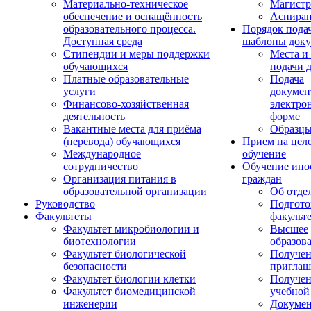
Материально-техническое
Магистр
обеспечение и оснащённость
Аспиран
образовательного процесса.
Порядок пода
Доступная среда
шаблоны доку
Стипендии и меры поддержки
Места и
обучающихся
подачи 
Платные образовательные
Подача
услуги
докумен
Финансово-хозяйственная
электро
деятельность
форме
Вакантные места для приёма
Образцы
(перевода) обучающихся
Прием на цел
Международное
обучение
сотрудничество
Обучение ино
Организация питания в
граждан
образовательной организации
Об отде
Руководство
Подгото
Факультеты
факульт
Факультет микробиологии и
Высшее
биотехнологии
образов
Факультет биологической
Получе
безопасности
приглаш
Факультет биологии клетки
Получе
Факультет биомедицинской
учебной
инженерии
Докуме