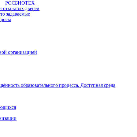
РОСБИОТЕХ
и открытых дверей
то задаваемые
просы
ной организацией
щённость образовательного процесса. Доступная среда
ающихся
анизации