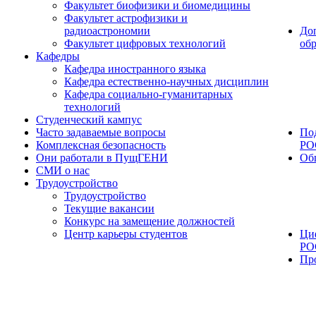
Факультет биофизики и биомедицины
Факультет астрофизики и
радиоастрономии
До
Факультет цифровых технологий
об
Кафедры
Кафедра иностранного языка
Кафедра естественно-научных дисциплин
Кафедра социально-гуманитарных
технологий
Студенческий кампус
Часто задаваемые вопросы
По
Комплексная безопасность
РО
Они работали в ПущГЕНИ
Об
СМИ о нас
Трудоустройство
Трудоустройство
Текущие вакансии
Конкурс на замещение должностей
Центр карьеры студентов
Ци
РО
Пр