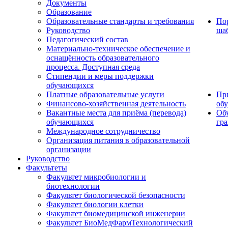
Документы
Образование
Образовательные стандарты и требования
По
Руководство
ша
Педагогический состав
Материально-техническое обеспечение и
оснащённость образовательного
процесса. Доступная среда
Стипендии и меры поддержки
обучающихся
Платные образовательные услуги
Пр
Финансово-хозяйственная деятельность
об
Вакантные места для приёма (перевода)
Об
обучающихся
гр
Международное сотрудничество
Организация питания в образовательной
организации
Руководство
Факультеты
Факультет микробиологии и
биотехнологии
Факультет биологической безопасности
Факультет биологии клетки
Факультет биомедицинской инженерии
Факультет БиоМедФармТехнологический