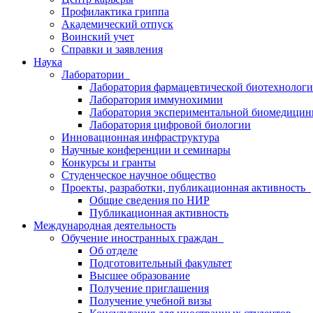
Профилактика гриппа
Академический отпуск
Воинский учет
Справки и заявления
Наука
Лаборатории
Лаборатория фармацевтической биотехнолог
Лаборатория иммунохимии
Лаборатория экспериментальной биомедици
Лаборатория цифровой биологии
Инновационная инфраструктура
Научные конференции и семинары
Конкурсы и гранты
Студенческое научное общество
Проекты, разработки, публикационная активность
Общие сведения по НИР
Публикационная активность
Международная деятельность
Обучение иностранных граждан
Об отделе
Подготовительный факультет
Высшее образование
Получение приглашения
Получение учебной визы