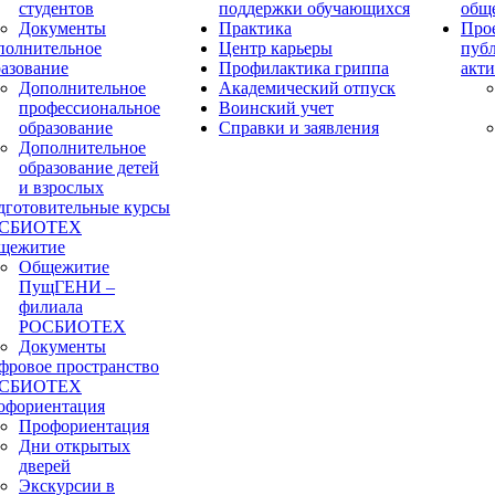
студентов
поддержки обучающихся
общ
Документы
Практика
Прое
полнительное
Центр карьеры
пуб
разование
Профилактика гриппа
акти
Дополнительное
Академический отпуск
профессиональное
Воинский учет
образование
Справки и заявления
Дополнительное
образование детей
и взрослых
дготовительные курсы
СБИОТЕХ
щежитие
Общежитие
ПущГЕНИ –
филиала
РОСБИОТЕХ
Документы
фровое пространство
СБИОТЕХ
офориентация
Профориентация
Дни открытых
дверей
Экскурсии в