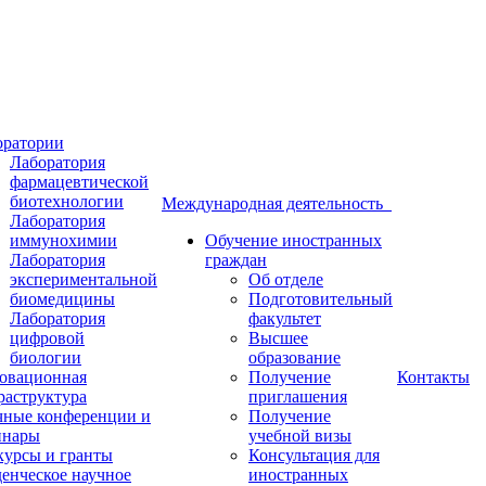
оратории
Лаборатория
фармацевтической
биотехнологии
Международная деятельность
Лаборатория
иммунохимии
Обучение иностранных
Лаборатория
граждан
экспериментальной
Об отделе
биомедицины
Подготовительный
Лаборатория
факультет
цифровой
Высшее
биологии
образование
овационная
Получение
Контакты
раструктура
приглашения
чные конференции и
Получение
инары
учебной визы
курсы и гранты
Консультация для
енческое научное
иностранных