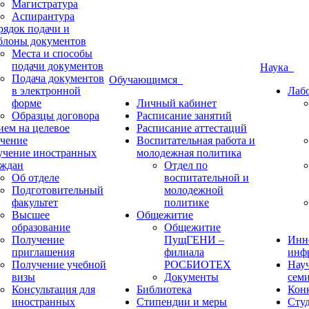
Магистратура
Аспирантура
рядок подачи и
блоны документов
Места и способы
подачи документов
Наука
Подача документов
Обучающимся
в электронной
Лаб
форме
Личный кабинет
Образцы договора
Расписание занятий
ием на целевое
Расписание аттестаций
учение
Воспитательная работа и
учение иностранных
молодежная политика
аждан
Отдел по
Об отделе
воспитательной и
Подготовительный
молодежной
факультет
политике
Высшее
Общежитие
образование
Общежитие
Получение
ПущГЕНИ –
Инн
приглашения
филиала
инф
Получение учебной
РОСБИОТЕХ
Нау
визы
Документы
сем
Консультация для
Библиотека
Кон
иностранных
Стипендии и меры
Студ