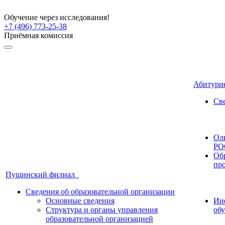
Обучение через исследования!
+7 (496) 773-25-38
Приёмная комиссия
Абитури
Све
Ол
РО
Об
пр
Пущинский филиал
Сведения об образовательной организации
Основные сведения
Ин
Структура и органы управления
об
образовательной организацией