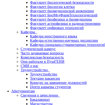
Факультет биологической безопасности
Факультет биологии клетки
Факультет биомедицинской инженерии
Факультет БиоМедФармТехнологический
Факультет биофизики и биомедицины
Факультет астрофизики и радиоастрономии
Факультет цифровых технологий
Кафедры
Кафедра иностранного языка
Кафедра естественно-научных дисциплин
Кафедра социально-гуманитарных технологи
Студенческий кампус
Часто задаваемые вопросы
Комплексная безопасность
Они работали в ПущГЕНИ
СМИ о нас
Трудоустройство
Трудоустройство
Текущие вакансии
Конкурс на замещение должностей
Центр карьеры студентов
Абитуриентам
Сведения о зачислении
Бакалавриат
Магистратура