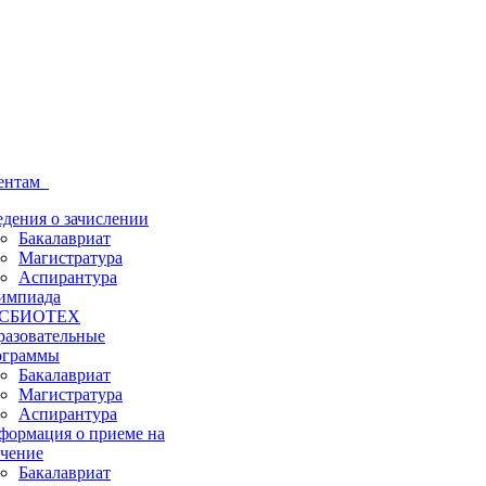
ентам
дения о зачислении
Бакалавриат
Магистратура
Аспирантура
импиада
СБИОТЕХ
разовательные
ограммы
Бакалавриат
Магистратура
Аспирантура
формация о приеме на
учение
Бакалавриат