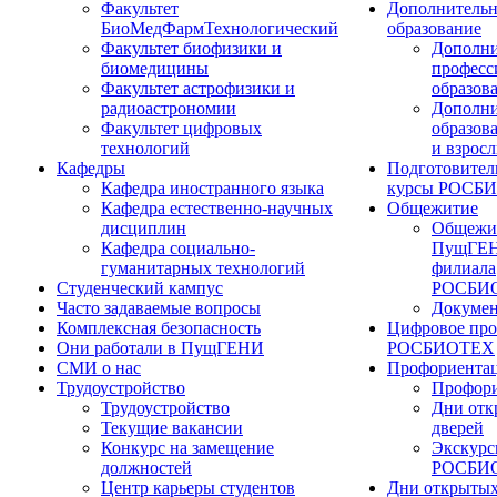
Факультет
Дополнительн
БиоМедФармТехнологический
образование
Факультет биофизики и
Дополни
биомедицины
професс
Факультет астрофизики и
образов
радиоастрономии
Дополни
Факультет цифровых
образов
технологий
и взрос
Кафедры
Подготовител
Кафедра иностранного языка
курсы РОСБ
Кафедра естественно-научных
Общежитие
дисциплин
Общежи
Кафедра социально-
ПущГЕН
гуманитарных технологий
филиала
Студенческий кампус
РОСБИ
Часто задаваемые вопросы
Докуме
Комплексная безопасность
Цифровое про
Они работали в ПущГЕНИ
РОСБИОТЕХ
СМИ о нас
Профориента
Трудоустройство
Профори
Трудоустройство
Дни отк
Текущие вакансии
дверей
Конкурс на замещение
Экскурс
должностей
РОСБИ
Центр карьеры студентов
Дни открытых