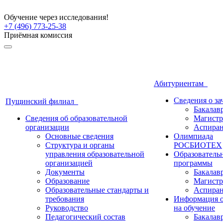
Обучение через исследования!
+7 (496) 773-25-38
Приёмная комиссия
Абитуриентам
Сведения о з
Пущинский филиал
Бакалав
Сведения об образовательной
Магистр
организации
Аспиран
Основные сведения
Олимпиада
Структура и органы
РОСБИОТЕХ
управления образовательной
Образователь
организацией
программы
Документы
Бакалав
Образование
Магистр
Образовательные стандарты и
Аспиран
требования
Информация о
Руководство
на обучение
Педагогический состав
Бакалав