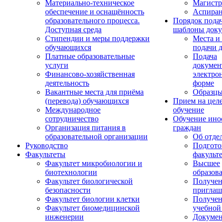
Материально-техническое
Магистр
обеспечение и оснащённость
Аспиран
образовательного процесса.
Порядок пода
Доступная среда
шаблоны доку
Стипендии и меры поддержки
Места и
обучающихся
подачи 
Платные образовательные
Подача
услуги
докумен
Финансово-хозяйственная
электро
деятельность
форме
Вакантные места для приёма
Образцы
(перевода) обучающихся
Прием на цел
Международное
обучение
сотрудничество
Обучение ино
Организация питания в
граждан
образовательной организации
Об отде
Руководство
Подгото
Факультеты
факульт
Факультет микробиологии и
Высшее
биотехнологии
образов
Факультет биологической
Получе
безопасности
приглаш
Факультет биологии клетки
Получе
Факультет биомедицинской
учебной
инженерии
Докуме