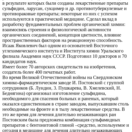
в результате которых были созданы лекарственные препараты
сульфидин, ларусан, сукцимер и др. противотуберкулезные и
противораковые препараты; некоторые из них с успехом
используются в практической медицине. Сделал вклад в
разработку фундаментальных проблем органической химии:
взаимосвязь строения и физиологической активности
органических соединений, концепция цветности, влияние
пространственных факторов на реакционную способность.
Исаак Яковлевич был одним из основателей Восточного
углехимического института и Института химии Уральского
филиала Академии наук СССР. Подготовил 10 докторов и 70
кандидатов наук.
Имеет более 70 авторских свидетельств на изобретения,
создатель более 400 печатных работ.
Во время Великой Отечественной войны на Свердловском
химико-фармацевтическом заводе И. Постовский с группой
сотрудников (Б. Лундин, 3. Пушкарева, В. Хмелевский, Н.
Беднягина) организовал изготовление сульфидина,
необходимого для спасения больных и раненых, который
оказался единственным в стране заводом, выпускавшим столь
необходимые на фронте и в тылу лекарственные средства. В
это же время для лечения длительно незаживающих ран
Постовским была предложена комбинация сульфамидных
препаратов с бентонитовой глиной –средство, используемое и
сегодня в медицине для лечения длительно незаживающих