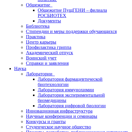
Общежитие
Общежитие ПущГЕНИ – филиала
РОСБИОТЕХ
Документы
Библиотека
Стипендии и меры поддержки обучающихся
Практика
Центр карьеры
Профилактика гриппа
Академический отпуск
Воинский учет
Справки и заявления
Наука
Лаборатории
Лаборатория фармацевтической
биотехнологии
Лаборатория иммунохимии
Лаборатория экспериментальной
биомедицины
Лаборатория цифровой биологии
Инновационная инфраструктура
Научные конференции и семинары
Конкурсы и гранты
Студенческое научное общество