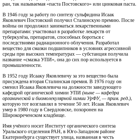
ран, так называемая «паста Постовского» или цинковая паста.
В 1946 году за работу по синтезу сульфидина Исаак
Яковлевич Постовский получил Сталинскую премию. После
войны он продолжил заниматься лекарственными
препаратами: участвовал в разработке лекарств от
туберкулёза, препаратов, способных бороться с
последствиями радиационного облучения. Разработал
вещество для смазки подшипников в условиях агрессивной
среды при высоких температурах — субстанция получила
название «смазка УПИ», она до сих пор используется в
промышленности.
В 1952 году Исааку Яковлевичу за это вещество была
присуждена вторая Сталинская премия. В 1976 году он
сменил Исаака Яковлевича на должности заведующего
кафедрой органической химии УПИ
(ныне — кафедра
органической и биомолекулярной химии УрФУ, — прим. ред.)
,
которую тот возглавлял в течение 50 лет. Исаак Яковлевич
умер в 1980 году в Свердловске, похоронен на
Широкореченском кладбище.
Имя учёного носит Институт органического синтеза
Уральского отделения РАН, в Юго-Западном районе
Екатеринбурга существует улица, названная в честь