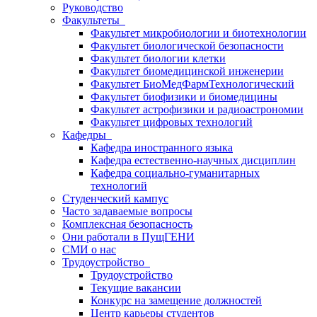
Руководство
Факультеты
Факультет микробиологии и биотехнологии
Факультет биологической безопасности
Факультет биологии клетки
Факультет биомедицинской инженерии
Факультет БиоМедФармТехнологический
Факультет биофизики и биомедицины
Факультет астрофизики и радиоастрономии
Факультет цифровых технологий
Кафедры
Кафедра иностранного языка
Кафедра естественно-научных дисциплин
Кафедра социально-гуманитарных
технологий
Студенческий кампус
Часто задаваемые вопросы
Комплексная безопасность
Они работали в ПущГЕНИ
СМИ о нас
Трудоустройство
Трудоустройство
Текущие вакансии
Конкурс на замещение должностей
Центр карьеры студентов