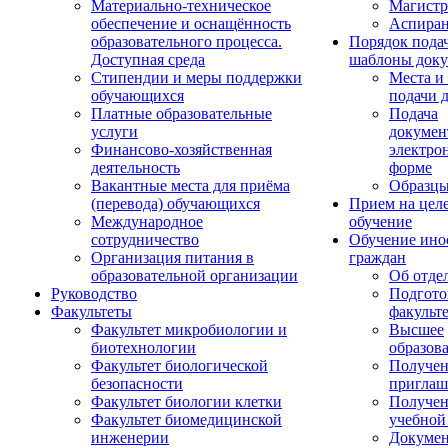
Материально-техническое
Магистр
обеспечение и оснащённость
Аспиран
образовательного процесса.
Порядок пода
Доступная среда
шаблоны доку
Стипендии и меры поддержки
Места и
обучающихся
подачи 
Платные образовательные
Подача
услуги
докумен
Финансово-хозяйственная
электро
деятельность
форме
Вакантные места для приёма
Образцы
(перевода) обучающихся
Прием на цел
Международное
обучение
сотрудничество
Обучение ино
Организация питания в
граждан
образовательной организации
Об отде
Руководство
Подгото
Факультеты
факульт
Факультет микробиологии и
Высшее
биотехнологии
образов
Факультет биологической
Получе
безопасности
приглаш
Факультет биологии клетки
Получе
Факультет биомедицинской
учебной
инженерии
Докуме