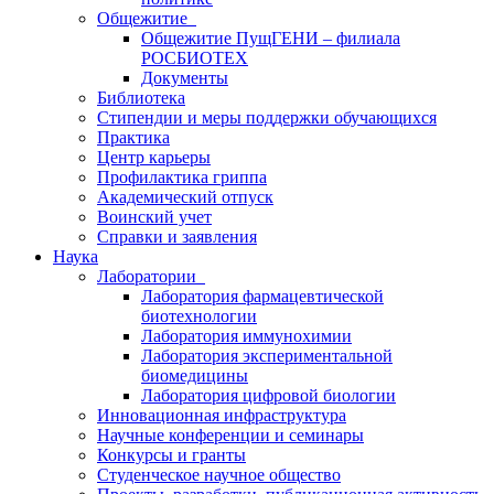
Общежитие
Общежитие ПущГЕНИ – филиала
РОСБИОТЕХ
Документы
Библиотека
Стипендии и меры поддержки обучающихся
Практика
Центр карьеры
Профилактика гриппа
Академический отпуск
Воинский учет
Справки и заявления
Наука
Лаборатории
Лаборатория фармацевтической
биотехнологии
Лаборатория иммунохимии
Лаборатория экспериментальной
биомедицины
Лаборатория цифровой биологии
Инновационная инфраструктура
Научные конференции и семинары
Конкурсы и гранты
Студенческое научное общество