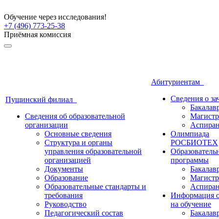
Обучение через исследования!
+7 (496) 773-25-38
Приёмная комиссия
Абитуриентам
Сведения о з
Пущинский филиал
Бакалав
Сведения об образовательной
Магистр
организации
Аспиран
Основные сведения
Олимпиада
Структура и органы
РОСБИОТЕХ
управления образовательной
Образователь
организацией
программы
Документы
Бакалав
Образование
Магистр
Образовательные стандарты и
Аспиран
требования
Информация о
Руководство
на обучение
Педагогический состав
Бакалав