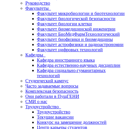
Руководство
Факультеты
Факультет микробиологии и биотехнологии
Факультет биологической безопасности
Факультет биологии клетки
Факультет биомедицинской инженерии
Факультет БиоМедФармТехнологический
Факультет биофизики и биомедицины
Факультет астрофизики и радиоастрономии
Факультет цифровых технологий
Кафедры
Кафедра иностранного языка
Кафедра естественно-научных дисциплин
Кафедра социально-гуманитарных
технологий
Студенческий кампус
Часто задаваемые вопросы
Комплексная безопасность
Они работали в ПущГЕНИ
СМИ о нас
Трудоустройство
Трудоустройство
Текущие вакансии
Конкурс на замещение должностей
Центр карьеры студентов