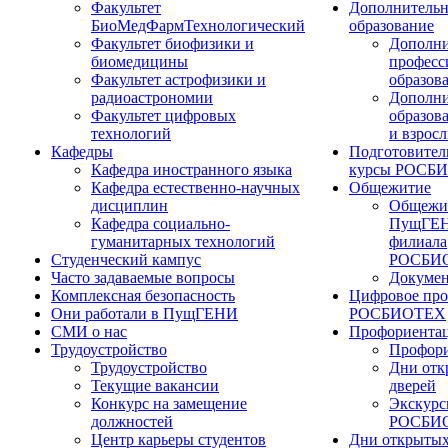
Факультет
Дополнительн
БиоМедФармТехнологический
образование
Факультет биофизики и
Дополни
биомедицины
професс
Факультет астрофизики и
образов
радиоастрономии
Дополни
Факультет цифровых
образов
технологий
и взрос
Кафедры
Подготовител
Кафедра иностранного языка
курсы РОСБ
Кафедра естественно-научных
Общежитие
дисциплин
Общежи
Кафедра социально-
ПущГЕН
гуманитарных технологий
филиала
Студенческий кампус
РОСБИ
Часто задаваемые вопросы
Докуме
Комплексная безопасность
Цифровое про
Они работали в ПущГЕНИ
РОСБИОТЕХ
СМИ о нас
Профориента
Трудоустройство
Профори
Трудоустройство
Дни отк
Текущие вакансии
дверей
Конкурс на замещение
Экскурс
должностей
РОСБИ
Центр карьеры студентов
Дни открытых