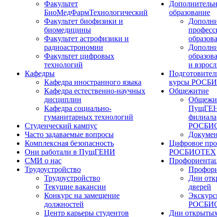
Факультет
Дополнительн
БиоМедФармТехнологический
образование
Факультет биофизики и
Дополни
биомедицины
професс
Факультет астрофизики и
образов
радиоастрономии
Дополни
Факультет цифровых
образов
технологий
и взрос
Кафедры
Подготовител
Кафедра иностранного языка
курсы РОСБ
Кафедра естественно-научных
Общежитие
дисциплин
Общежи
Кафедра социально-
ПущГЕН
гуманитарных технологий
филиала
Студенческий кампус
РОСБИ
Часто задаваемые вопросы
Докуме
Комплексная безопасность
Цифровое про
Они работали в ПущГЕНИ
РОСБИОТЕХ
СМИ о нас
Профориента
Трудоустройство
Профори
Трудоустройство
Дни отк
Текущие вакансии
дверей
Конкурс на замещение
Экскурс
должностей
РОСБИ
Центр карьеры студентов
Дни открытых