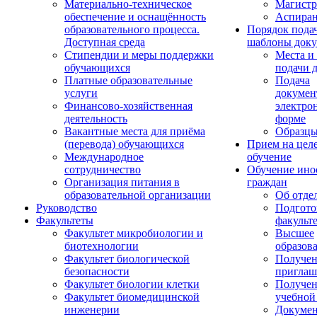
Материально-техническое
Магистр
обеспечение и оснащённость
Аспиран
образовательного процесса.
Порядок пода
Доступная среда
шаблоны доку
Стипендии и меры поддержки
Места и
обучающихся
подачи 
Платные образовательные
Подача
услуги
докумен
Финансово-хозяйственная
электро
деятельность
форме
Вакантные места для приёма
Образцы
(перевода) обучающихся
Прием на цел
Международное
обучение
сотрудничество
Обучение ино
Организация питания в
граждан
образовательной организации
Об отде
Руководство
Подгото
Факультеты
факульт
Факультет микробиологии и
Высшее
биотехнологии
образов
Факультет биологической
Получе
безопасности
приглаш
Факультет биологии клетки
Получе
Факультет биомедицинской
учебной
инженерии
Докуме