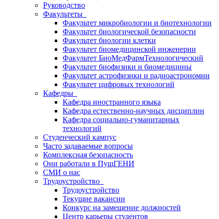
Руководство
Факультеты
Факультет микробиологии и биотехнологии
Факультет биологической безопасности
Факультет биологии клетки
Факультет биомедицинской инженерии
Факультет БиоМедФармТехнологический
Факультет биофизики и биомедицины
Факультет астрофизики и радиоастрономии
Факультет цифровых технологий
Кафедры
Кафедра иностранного языка
Кафедра естественно-научных дисциплин
Кафедра социально-гуманитарных
технологий
Студенческий кампус
Часто задаваемые вопросы
Комплексная безопасность
Они работали в ПущГЕНИ
СМИ о нас
Трудоустройство
Трудоустройство
Текущие вакансии
Конкурс на замещение должностей
Центр карьеры студентов