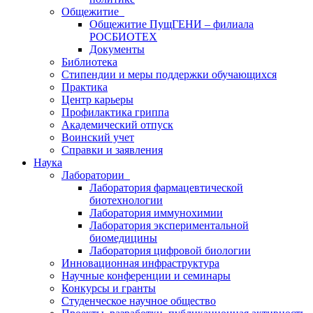
Общежитие
Общежитие ПущГЕНИ – филиала
РОСБИОТЕХ
Документы
Библиотека
Стипендии и меры поддержки обучающихся
Практика
Центр карьеры
Профилактика гриппа
Академический отпуск
Воинский учет
Справки и заявления
Наука
Лаборатории
Лаборатория фармацевтической
биотехнологии
Лаборатория иммунохимии
Лаборатория экспериментальной
биомедицины
Лаборатория цифровой биологии
Инновационная инфраструктура
Научные конференции и семинары
Конкурсы и гранты
Студенческое научное общество