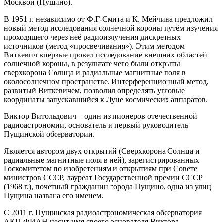
Москвой (Пущино).
В 1951 г. независимо от Ф.Г-Смита и К. Мейчина предложил
новый метод исследования солнечной короны путём изучения
проходящего через неё радиоизлучения дискретных
источников (метод «просвечивания»). Этим методом
Виткевич впервые провел исследование внешних областей
солнечной короны, в результате чего были открыты
сверхкорона Солнца и радиальные магнитные поля в
околосолнечном пространстве. Интерференционный метод,
развитый Виткевичем, позволил определять угловые
координаты запускавшийся к Луне космических аппаратов.
Виктор Витольдович – один из пионеров отечественной
радиоастрономии, основатель и первый руководитель
Пущинской обсерватории.
Является автором двух открытий (Сверхкорона Солнца и
радиальные магнитные поля в ней), зарегистрированных
Госкомитетом по изобретениям и открытиям при Совете
министров СССР, лауреат Государственной премии СССР
(1968 г.), почетный гражданин города Пущино, одна из улиц
Пущина названа его именем.
С 2011 г. Пущинская радиоастрономическая обсерватория
АКЦ ФИАН носит имя своего основателя Виктора