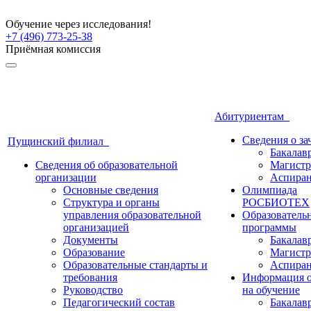
Обучение через исследования!
+7 (496) 773-25-38
Приёмная комиссия
Абитуриентам
Сведения о з
Пущинский филиал
Бакалав
Сведения об образовательной
Магистр
организации
Аспиран
Основные сведения
Олимпиада
Структура и органы
РОСБИОТЕХ
управления образовательной
Образователь
организацией
программы
Документы
Бакалав
Образование
Магистр
Образовательные стандарты и
Аспиран
требования
Информация о
Руководство
на обучение
Педагогический состав
Бакалав