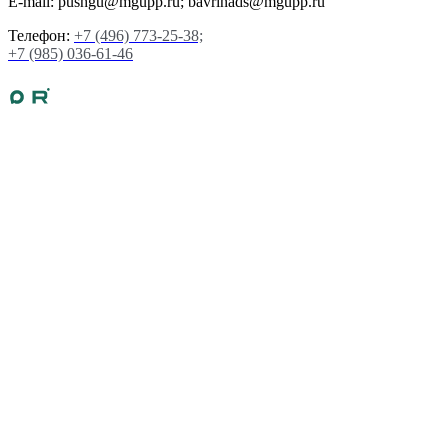
E-mail: pushgu@mgupp.ru; bavrinads@mgupp.ru
Телефон:
+7 (496) 773-25-38;
+7 (985) 036-61-46