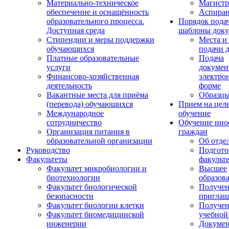
Материально-техническое
Магистр
обеспечение и оснащённость
Аспиран
образовательного процесса.
Порядок пода
Доступная среда
шаблоны доку
Стипендии и меры поддержки
Места и
обучающихся
подачи 
Платные образовательные
Подача
услуги
докумен
Финансово-хозяйственная
электро
деятельность
форме
Вакантные места для приёма
Образцы
(перевода) обучающихся
Прием на цел
Международное
обучение
сотрудничество
Обучение ино
Организация питания в
граждан
образовательной организации
Об отде
Руководство
Подгото
Факультеты
факульт
Факультет микробиологии и
Высшее
биотехнологии
образов
Факультет биологической
Получе
безопасности
приглаш
Факультет биологии клетки
Получе
Факультет биомедицинской
учебной
инженерии
Докуме