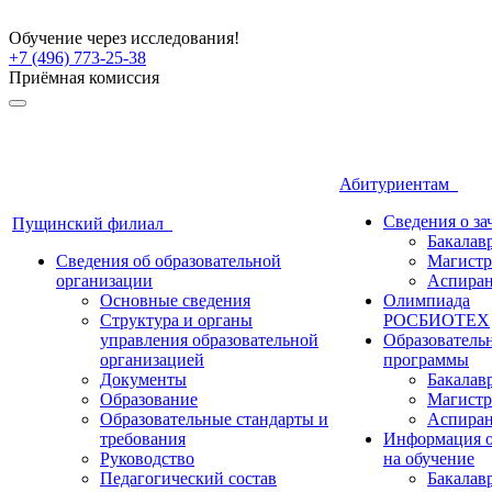
Обучение через исследования!
+7 (496) 773-25-38
Приёмная комиссия
Абитуриентам
Сведения о з
Пущинский филиал
Бакалав
Сведения об образовательной
Магистр
организации
Аспиран
Основные сведения
Олимпиада
Структура и органы
РОСБИОТЕХ
управления образовательной
Образователь
организацией
программы
Документы
Бакалав
Образование
Магистр
Образовательные стандарты и
Аспиран
требования
Информация о
Руководство
на обучение
Педагогический состав
Бакалав