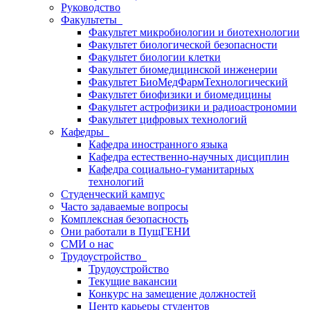
Руководство
Факультеты
Факультет микробиологии и биотехнологии
Факультет биологической безопасности
Факультет биологии клетки
Факультет биомедицинской инженерии
Факультет БиоМедФармТехнологический
Факультет биофизики и биомедицины
Факультет астрофизики и радиоастрономии
Факультет цифровых технологий
Кафедры
Кафедра иностранного языка
Кафедра естественно-научных дисциплин
Кафедра социально-гуманитарных
технологий
Студенческий кампус
Часто задаваемые вопросы
Комплексная безопасность
Они работали в ПущГЕНИ
СМИ о нас
Трудоустройство
Трудоустройство
Текущие вакансии
Конкурс на замещение должностей
Центр карьеры студентов