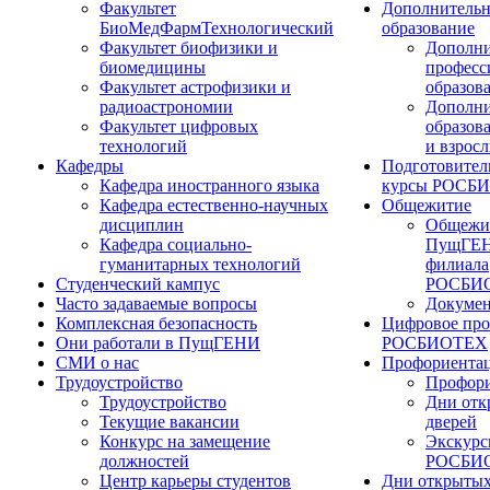
Факультет
Дополнительн
БиоМедФармТехнологический
образование
Факультет биофизики и
Дополни
биомедицины
професс
Факультет астрофизики и
образов
радиоастрономии
Дополни
Факультет цифровых
образов
технологий
и взрос
Кафедры
Подготовител
Кафедра иностранного языка
курсы РОСБ
Кафедра естественно-научных
Общежитие
дисциплин
Общежи
Кафедра социально-
ПущГЕН
гуманитарных технологий
филиала
Студенческий кампус
РОСБИ
Часто задаваемые вопросы
Докуме
Комплексная безопасность
Цифровое про
Они работали в ПущГЕНИ
РОСБИОТЕХ
СМИ о нас
Профориента
Трудоустройство
Профори
Трудоустройство
Дни отк
Текущие вакансии
дверей
Конкурс на замещение
Экскурс
должностей
РОСБИ
Центр карьеры студентов
Дни открытых