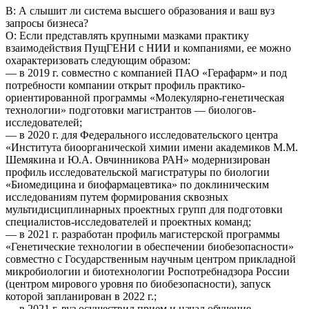
В: А слышит ли система высшего образования и ваш вуз
запросы бизнеса?
О: Если представлять крупными мазками практику
взаимодействия ПущГЕНИ с НИИ и компаниями, ее можно
охарактеризовать следующим образом:
— в 2019 г. совместно с компанией ПАО «Герафарм» и под
потребности компании открыт профиль практико-
ориентированной программы «Молекулярно-генетическая
технологии» подготовки магистрантов — биологов-
исследователей;
— в 2020 г. для Федерального исследовательского центра
«Института биоорганической химии имени академиков М.М.
Шемякина и Ю.А. Овчинникова РАН» модернизирован
профиль исследовательской магистратуры по биологии
«Биомедицина и биофармацевтика» по доклиническим
исследованиям путем формирования сквозных
мультидисциплинарных проектных групп для подготовки
специалистов-исследователей и проектных команд;
— в 2021 г. разработан профиль магистерской программы
«Генетические технологии в обеспечении биобезопасности»
совместно с Государственным научным центром прикладной
микробиологии и биотехнологии Роспотребнадзора России
(центром мирового уровня по биобезопасности), запуск
которой запланирован в 2022 г.;
— в 2021 г. вуз осуществил прием и начал обучение