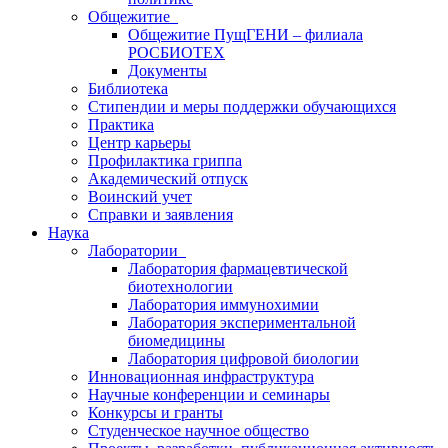
Общежитие
Общежитие ПущГЕНИ – филиала
РОСБИОТЕХ
Документы
Библиотека
Стипендии и меры поддержки обучающихся
Практика
Центр карьеры
Профилактика гриппа
Академический отпуск
Воинский учет
Справки и заявления
Наука
Лаборатории
Лаборатория фармацевтической
биотехнологии
Лаборатория иммунохимии
Лаборатория экспериментальной
биомедицины
Лаборатория цифровой биологии
Инновационная инфраструктура
Научные конференции и семинары
Конкурсы и гранты
Студенческое научное общество