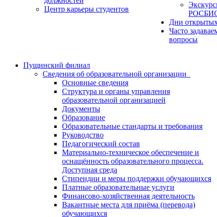
должностей
Экскурс
Центр карьеры студентов
РОСБИ
Дни открытых
Часто задавае
вопросы
Пущинский филиал
Сведения об образовательной организации
Основные сведения
Структура и органы управления
образовательной организацией
Документы
Образование
Образовательные стандарты и требования
Руководство
Педагогический состав
Материально-техническое обеспечение и
оснащённость образовательного процесса.
Доступная среда
Стипендии и меры поддержки обучающихся
Платные образовательные услуги
Финансово-хозяйственная деятельность
Вакантные места для приёма (перевода)
обучающихся