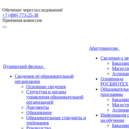
Обучение через исследования!
+7 (496) 773-25-38
Приёмная комиссия
Абитуриентам
Сведения о з
Бакалав
Пущинский филиал
Магистр
Аспиран
Сведения об образовательной
Олимпиада
организации
РОСБИОТЕХ
Основные сведения
Образователь
Структура и органы
программы
управления образовательной
Бакалав
организацией
Магистр
Документы
Аспиран
Образование
Информация о
Образовательные стандарты и
на обучение
требования
Бакалав
Руководство