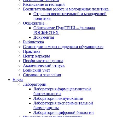
Расписание аттестаций
Воспитательная работа и молодежная политика
Отдел по воспитательной и молодежной
политике
Общежитие
Общежитие ПущГЕНИ – филиала
РОСБИОТЕХ
Документы
Библиотека
Стипендии и меры поддержки обучающихся
Практика
Центр карьеры
Профилактика гриппа
Академический отпуск
Воинский учет
Справки и заявления
Наука
Лаборатории
Лаборатория фармацевтической
биотехнологии
Лаборатория иммунохимии
Лаборатория экспериментальной
биомедицины
Лаборатория цифровой биологии