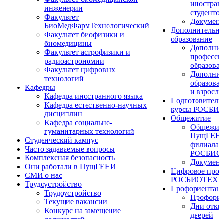
иностра
инженерии
студент
Факультет
Докуме
БиоМедФармТехнологический
Дополнительн
Факультет биофизики и
образование
биомедицины
Дополни
Факультет астрофизики и
професс
радиоастрономии
образов
Факультет цифровых
Дополни
технологий
образов
Кафедры
и взрос
Кафедра иностранного языка
Подготовител
Кафедра естественно-научных
курсы РОСБ
дисциплин
Общежитие
Кафедра социально-
Общежи
гуманитарных технологий
ПущГЕН
Студенческий кампус
филиала
Часто задаваемые вопросы
РОСБИ
Комплексная безопасность
Докуме
Они работали в ПущГЕНИ
Цифровое про
СМИ о нас
РОСБИОТЕХ
Трудоустройство
Профориента
Трудоустройство
Профори
Текущие вакансии
Дни отк
Конкурс на замещение
дверей