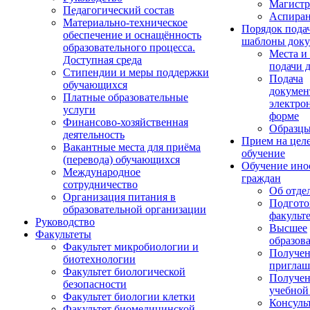
Магистр
Педагогический состав
Аспиран
Материально-техническое
Порядок пода
обеспечение и оснащённость
шаблоны доку
образовательного процесса.
Места и
Доступная среда
подачи 
Стипендии и меры поддержки
Подача
обучающихся
докумен
Платные образовательные
электро
услуги
форме
Финансово-хозяйственная
Образцы
деятельность
Прием на цел
Вакантные места для приёма
обучение
(перевода) обучающихся
Обучение ино
Международное
граждан
сотрудничество
Об отде
Организация питания в
Подгото
образовательной организации
факульт
Руководство
Высшее
Факультеты
образов
Факультет микробиологии и
Получе
биотехнологии
приглаш
Факультет биологической
Получе
безопасности
учебной
Факультет биологии клетки
Консуль
Факультет биомедицинской