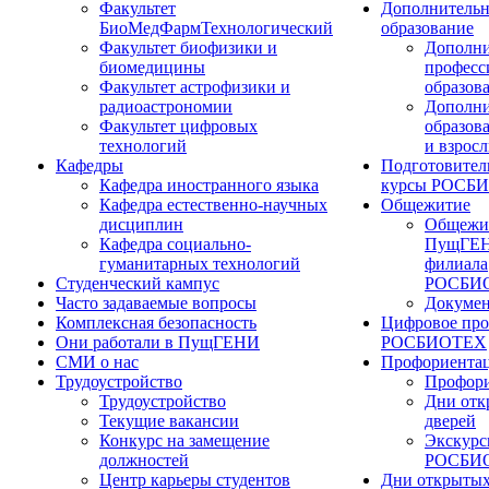
Факультет
Дополнительн
БиоМедФармТехнологический
образование
Факультет биофизики и
Дополни
биомедицины
професс
Факультет астрофизики и
образов
радиоастрономии
Дополни
Факультет цифровых
образов
технологий
и взрос
Кафедры
Подготовител
Кафедра иностранного языка
курсы РОСБ
Кафедра естественно-научных
Общежитие
дисциплин
Общежи
Кафедра социально-
ПущГЕН
гуманитарных технологий
филиала
Студенческий кампус
РОСБИ
Часто задаваемые вопросы
Докуме
Комплексная безопасность
Цифровое про
Они работали в ПущГЕНИ
РОСБИОТЕХ
СМИ о нас
Профориента
Трудоустройство
Профори
Трудоустройство
Дни отк
Текущие вакансии
дверей
Конкурс на замещение
Экскурс
должностей
РОСБИ
Центр карьеры студентов
Дни открытых