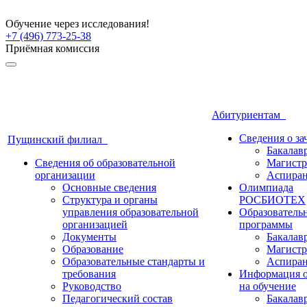
Обучение через исследования!
+7 (496) 773-25-38
Приёмная комиссия
Абитуриентам
Сведения о з
Пущинский филиал
Бакалав
Сведения об образовательной
Магистр
организации
Аспиран
Основные сведения
Олимпиада
Структура и органы
РОСБИОТЕХ
управления образовательной
Образователь
организацией
программы
Документы
Бакалав
Образование
Магистр
Образовательные стандарты и
Аспиран
требования
Информация о
Руководство
на обучение
Педагогический состав
Бакалав