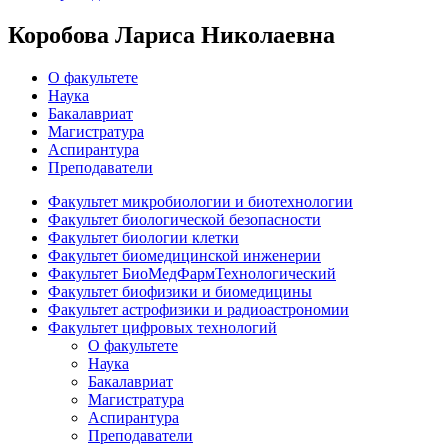
Коробова Лариса Николаевна
О факультете
Наука
Бакалавриат
Магистратура
Аспирантура
Преподаватели
Факультет микробиологии и биотехнологии
Факультет биологической безопасности
Факультет биологии клетки
Факультет биомедицинской инженерии
Факультет БиоМедФармТехнологический
Факультет биофизики и биомедицины
Факультет астрофизики и радиоастрономии
Факультет цифровых технологий
О факультете
Наука
Бакалавриат
Магистратура
Аспирантура
Преподаватели