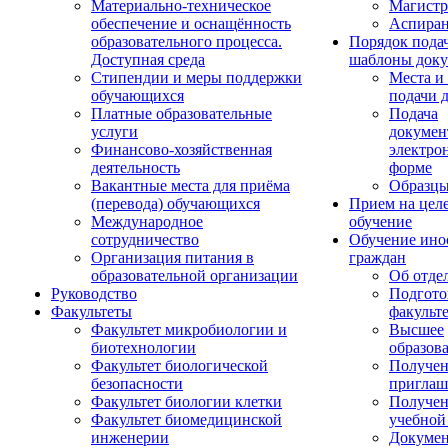
Материально-техническое
Магистр
обеспечение и оснащённость
Аспиран
образовательного процесса.
Порядок пода
Доступная среда
шаблоны доку
Стипендии и меры поддержки
Места и
обучающихся
подачи 
Платные образовательные
Подача
услуги
докумен
Финансово-хозяйственная
электро
деятельность
форме
Вакантные места для приёма
Образцы
(перевода) обучающихся
Прием на цел
Международное
обучение
сотрудничество
Обучение ино
Организация питания в
граждан
образовательной организации
Об отде
Руководство
Подгото
Факультеты
факульт
Факультет микробиологии и
Высшее
биотехнологии
образов
Факультет биологической
Получе
безопасности
приглаш
Факультет биологии клетки
Получе
Факультет биомедицинской
учебной
инженерии
Докуме