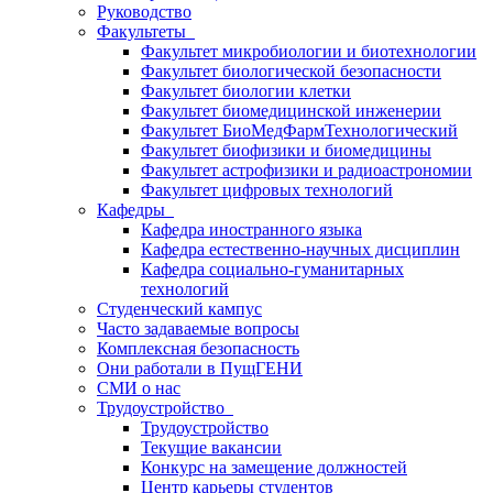
Руководство
Факультеты
Факультет микробиологии и биотехнологии
Факультет биологической безопасности
Факультет биологии клетки
Факультет биомедицинской инженерии
Факультет БиоМедФармТехнологический
Факультет биофизики и биомедицины
Факультет астрофизики и радиоастрономии
Факультет цифровых технологий
Кафедры
Кафедра иностранного языка
Кафедра естественно-научных дисциплин
Кафедра социально-гуманитарных
технологий
Студенческий кампус
Часто задаваемые вопросы
Комплексная безопасность
Они работали в ПущГЕНИ
СМИ о нас
Трудоустройство
Трудоустройство
Текущие вакансии
Конкурс на замещение должностей
Центр карьеры студентов