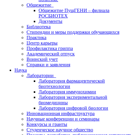
Общежитие
Общежитие ПущГЕНИ – филиала
РОСБИОТЕХ
Документы
Библиотека
Стипендии и меры поддержки обучающихся
Практика
Центр карьеры
Профилактика гриппа
Академический отпуск
Воинский учет
Справки и заявления
Наука
Лаборатории
Лаборатория фармацевтической
биотехнологии
Лаборатория иммунохимии
Лаборатория экспериментальной
биомедицины
Лаборатория цифровой биологии
Инновационная инфраструктура
Научные конференции и семинары
Конкурсы и гранты
Студенческое научное общество